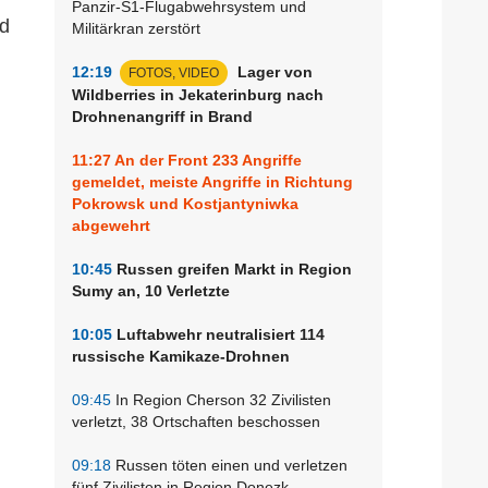
Panzir-S1-Flugabwehrsystem und
nd
Militärkran zerstört
12:19
Lager von
FOTOS, VIDEO
Wildberries in Jekaterinburg nach
Drohnenangriff in Brand
11:27
An der Front 233 Angriffe
gemeldet, meiste Angriffe in Richtung
Pokrowsk und Kostjantyniwka
abgewehrt
10:45
Russen greifen Markt in Region
Sumy an, 10 Verletzte
10:05
Luftabwehr neutralisiert 114
russische Kamikaze-Drohnen
09:45
In Region Cherson 32 Zivilisten
verletzt, 38 Ortschaften beschossen
09:18
Russen töten einen und verletzen
fünf Zivilisten in Region Donezk