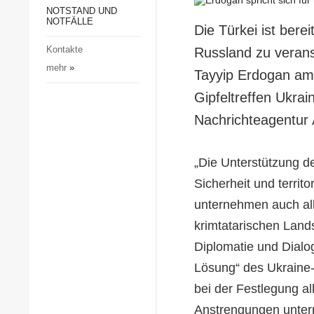
Gesellschaft und Kultur
NOTSTAND UND
NOTFÄLLE
Die Türkei ist ber
Sport
Kontakte
Russland zu verans
Kriminalität
mehr
»
Tayyip Erdogan am 
Notstand und Notfälle
Gipfeltreffen Ukrai
Nachrichteagentur 
„Die Unterstützung de
Sicherheit und territo
unternehmen auch al
krimtatarischen Lands
Diplomatie und Dialog
Lösung“ des Ukraine-
bei der Festlegung 
Anstrengungen untern