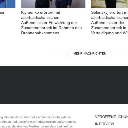
nen
Klymenko erörtert mit
Selenskyj erörtert mi
aserbaidschanischem
aserbaidschanisch
Außenminister Entwicklung der
Außenminister die
Zusammenarbeit im Rahmen des
Zusammenarbeit in 
Drohnenabkommens
Verteidigung und Wir
MEHR NACHRICHTEN
VERÖFFENTLICHU
 aller Inhalte im Internet sind für die Suchsysteme
ste Absatz auf „ukrinform.de“ obligatorisch, außerdem ist
INTERVIEW
n aus ausländischen Medien nur mit dem Link auf die