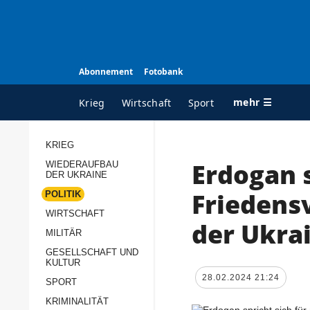
Abonnement
Fotobank
mehr ☰
Krieg
Wirtschaft
Sport
KRIEG
Erdogan s
WIEDERAUFBAU
ALLE RUBRIKEN
A
DER UKRAINE
Krieg
Ü
Friedens
POLITIK
Wiederaufbau der
K
WIRTSCHAFT
der Ukra
Ukraine
MILITÄR
s
Politik
GESELLSCHAFT UND
P
KULTUR
Wirtschaft
u
28.02.2024 21:24
SPORT
p
Militär
KRIMINALITÄT
D