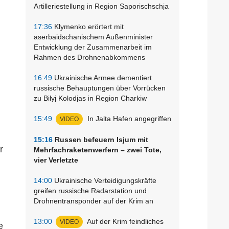
Artilleriestellung in Region Saporischschja
17:36
Klymenko erörtert mit
aserbaidschanischem Außenminister
Entwicklung der Zusammenarbeit im
Rahmen des Drohnenabkommens
16:49
Ukrainische Armee dementiert
russische Behauptungen über Vorrücken
zu Bilyj Kolodjas in Region Charkiw
15:49
In Jalta Hafen angegriffen
VIDEO
15:16
Russen befeuern Isjum mit
r
Mehrfachraketenwerfern – zwei Tote,
vier Verletzte
14:00
Ukrainische Verteidigungskräfte
greifen russische Radarstation und
Drohnentransponder auf der Krim an
13:00
Auf der Krim feindliches
VIDEO
e