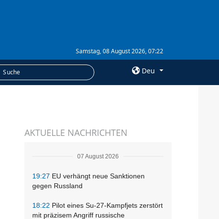
Samstag, 08 August 2026, 07:22
Deu
×
LEISTUNGEN
AKTUELLE NACHRICHTEN
Abonnement
n
Fotobank
07 August 2026
19:27
EU verhängt neue Sanktionen
gegen Russland
18:22
Pilot eines Su-27-Kampfjets zerstört
mit präzisem Angriff russische