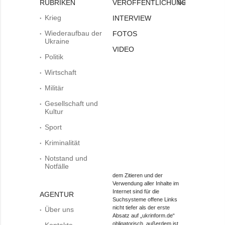
RUBRIKEN
VERÖFFENTLICHUNGEN
Bei
Krieg
INTERVIEW
Wiederaufbau der
FOTOS
Ukraine
VIDEO
Politik
Wirtschaft
Militär
Gesellschaft und
Kultur
Sport
Kriminalität
Notstand und
Notfälle
dem Zitieren und der
Verwendung aller Inhalte im
Internet sind für die
AGENTUR
Suchsysteme offene Links
nicht tiefer als der erste
Über uns
Absatz auf „ukrinform.de“
obligatorisch, außerdem ist
Kontakte