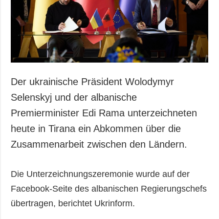
Gesellschaft und
Kultur
Sport
Kriminalität
Notstand und
Notfälle
Der ukrainische Präsident Wolodymyr
ZUSÄTZLICH
LEISTUNGEN
Selenskyj und der albanische
Veröffentlichungen
Abonnement
Premierminister Edi Rama unterzeichneten
Interview
Fotobank
heute in Tirana ein Abkommen über die
Fotos
Zusammenarbeit zwischen den Ländern.
Video
Die Unterzeichnungszeremonie wurde auf der
Facebook-Seite des albanischen Regierungschefs
übertragen, berichtet Ukrinform.