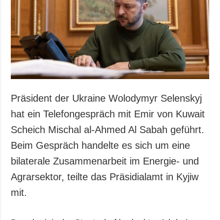
Gesellschaft und
Kultur
Sport
Kriminalität
Notstand und
Notfälle
ZUSÄTZLICH
LEISTUNGEN
Präsident der Ukraine Wolodymyr Selenskyj
Veröffentlichungen
Abonnement
hat ein Telefongespräch mit Emir von Kuwait
Interview
Fotobank
Scheich Mischal al-Ahmed Al Sabah geführt.
Fotos
Beim Gespräch handelte es sich um eine
Video
bilaterale Zusammenarbeit im Energie- und
Agrarsektor, teilte das Präsidialamt in Kyjiw
mit.