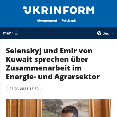
Abonnement
Fotobank
mehr ☰
Deu
×
Selenskyj und Emir von
Kuwait sprechen über
ALLE
AGENTUR
RUBRIKEN
Zusammenarbeit im
Über uns
Krieg
Energie- und Agrarsektor
Kontakte
Wiederaufbau
services
der Ukraine
08.01.2024 15:50
Politik zur
Politik
Vertraulichkeit
und zum Schutz
Wirtschaft
personenbezogener
Militär
Daten