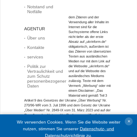
Notstand und
Notfälle
dem Zitieren und der
Verwendung aller Inhalte im
Internet sind für die
AGENTUR
Suchsysteme offene Links
nicht tiefer als der erste
Über uns
Absatz auf „ukrinform.de“
obligatorisch, außerdem ist
Kontakte
das Zitieren von übersetzten
services
Texten aus ausländischen
Medien nur mit dem Link auf
Politik zur
die Webseite „ukrinform.de“
Vertraulichkeit und
und auf die Webseite des
zum Schutz
ausländisches Mediums
personenbezogener
zulässig. Texte mit dem
Daten
Vermerk „Werbung“ oder mit
einem Disclaimer: „Das
Material wird gemäß Teil 3
Artikel 9 des Gesetzes der Ukraine „Über Werbung“ Nr.
270/96-WR vom 3. Juli 1996 und dem Gesetz der Ukraine
„Über Medien“ Nr. 2849-IX vom 31. März 2023 und auf der
Grundlage des Vertrags/der Rechnung veröffentlicht.
×
Wir verwenden Cookies. Wenn Sie die Website weiter
Objekt im Bereich Onlinemedien; Medien-ID R40-01421.
nutzen, stimmen Sie unserer
Datenschutz- und
© 2015-2026 Ukrinform. Alle Rechte sind geschützt.
Datenschutzrichtlinie
zu.