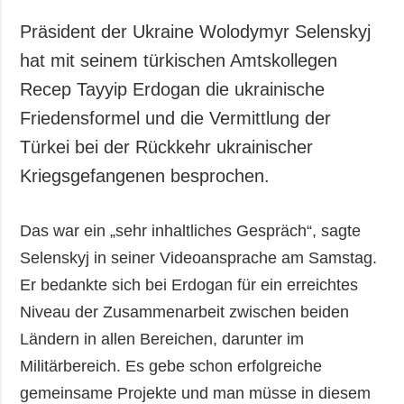
Gesellschaft und
Kultur
Präsident der Ukraine Wolodymyr Selenskyj
Sport
hat mit seinem türkischen Amtskollegen
Kriminalität
Recep Tayyip Erdogan die ukrainische
Notstand und
Friedensformel und die Vermittlung der
Notfälle
Türkei bei der Rückkehr ukrainischer
Kriegsgefangenen besprochen.
ZUSÄTZLICH
LEISTUNGEN
Veröffentlichungen
Abonnement
Interview
Fotobank
Das war ein „sehr inhaltliches Gespräch“, sagte
Selenskyj in seiner Videoansprache am Samstag.
Fotos
Er bedankte sich bei Erdogan für ein erreichtes
Video
Niveau der Zusammenarbeit zwischen beiden
Ländern in allen Bereichen, darunter im
Militärbereich. Es gebe schon erfolgreiche
gemeinsame Projekte und man müsse in diesem