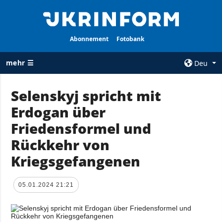
Abonnement
Fotobank
mehr ☰
Deu
×
Selenskyj spricht mit
Erdogan über
ALLE
AGENTUR
RUBRIKEN
Friedensformel und
Über uns
Krieg
Rückkehr von
Kontakte
Wiederaufbau
Kriegsgefangenen
services
der Ukraine
Politik zur
Politik
Vertraulichkeit
05.01.2024 21:21
und zum Schutz
Wirtschaft
personenbezogener
Militär
Daten