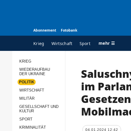
Abonnement
Fotobank
mehr ☰
Krieg
Wirtschaft
Sport
KRIEG
Salusch
WIEDERAUFBAU
ALLE RUBRIKEN
A
DER UKRAINE
Krieg
Ü
im Parla
POLITIK
Wiederaufbau der
K
WIRTSCHAFT
Gesetzen
Ukraine
MILITÄR
s
Politik
Mobilmac
GESELLSCHAFT UND
P
KULTUR
Wirtschaft
u
SPORT
p
Militär
KRIMINALITÄT
D
04.01.2024 12:42