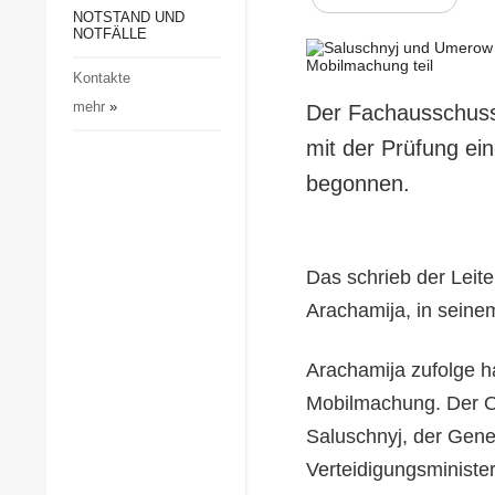
Gesellschaft und Kultur
NOTSTAND UND
NOTFÄLLE
Sport
Kontakte
Kriminalität
mehr
»
Der Fachausschuss
Notstand und Notfälle
mit der Prüfung ei
begonnen.
Das schrieb der Leite
Arachamija, in seine
Arachamija zufolge h
Mobilmachung. Der Ob
Saluschnyj, der Gene
Verteidigungsminist