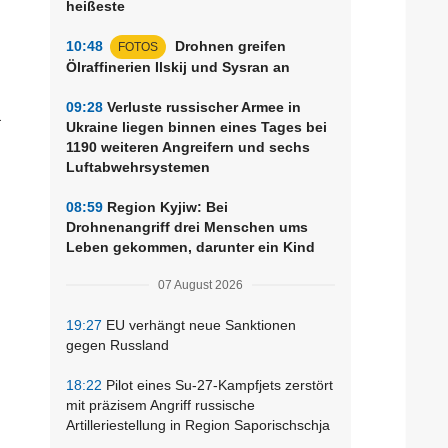
heißeste
10:48
Drohnen greifen
FOTOS
Ölraffinerien Ilskij und Sysran an
09:28
Verluste russischer Armee in
a
Ukraine liegen binnen eines Tages bei
1190 weiteren Angreifern und sechs
Luftabwehrsystemen
08:59
Region Kyjiw: Bei
Drohnenangriff drei Menschen ums
Leben gekommen, darunter ein Kind
07 August 2026
19:27
EU verhängt neue Sanktionen
gegen Russland
18:22
Pilot eines Su-27-Kampfjets zerstört
mit präzisem Angriff russische
Artilleriestellung in Region Saporischschja