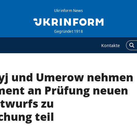
Ukrinform News
Gegründet 1918
Kontakte
nyj und Umerow nehmen
GENTUR
ZUSÄTZLICH
ber uns
Veröffentlichungen
ment an Prüfung neuen
ontakte
Interview
twurfs zu
ervices
Fotos
hung teil
olitik zur Vertraulichkeit
Video
nd zum Schutz
ersonenbezogener
aten