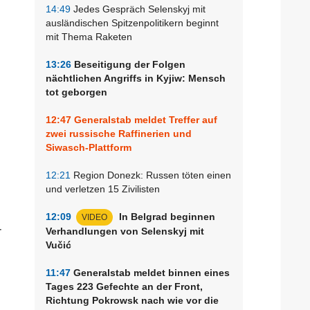
14:49
Jedes Gespräch Selenskyj mit
ausländischen Spitzenpolitikern beginnt
mit Thema Raketen
13:26
Beseitigung der Folgen
nächtlichen Angriffs in Kyjiw: Mensch
tot geborgen
12:47
Generalstab meldet Treffer auf
zwei russische Raffinerien und
Siwasch-Plattform
12:21
Region Donezk: Russen töten einen
und verletzen 15 Zivilisten
12:09
In Belgrad beginnen
VIDEO
r
Verhandlungen von Selenskyj mit
Vučić
11:47
Generalstab meldet binnen eines
Tages 223 Gefechte an der Front,
Richtung Pokrowsk nach wie vor die