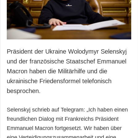
Gesellschaft und
Kultur
Sport
Kriminalität
Notstand und
Notfälle
Präsident der Ukraine Wolodymyr Selenskyj
ZUSÄTZLICH
LEISTUNGEN
und der französische Staatschef Emmanuel
Veröffentlichungen
Abonnement
Macron haben die Militärhilfe und die
Interview
Fotobank
ukrainische Friedensformel telefonisch
Fotos
besprochen.
Video
Selenskyj schrieb auf Telegram: „Ich haben einen
freundlichen Dialog mit Frankreichs Präsident
Emmanuel Macron fortgesetzt. Wir haben über
eine Verteidigungszusammenarbeit und eine