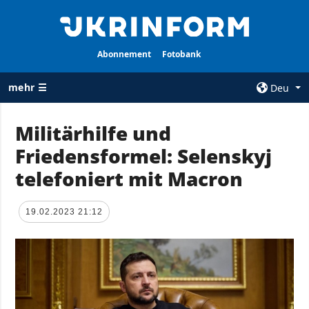
Abonnement
Fotobank
mehr ☰
Deu
×
Militärhilfe und
Friedensformel: Selenskyj
ALLE
AGENTUR
RUBRIKEN
telefoniert mit Macron
Über uns
Krieg
Kontakte
Wiederaufbau
19.02.2023 21:12
services
der Ukraine
Politik zur
Politik
Vertraulichkeit
und zum Schutz
Wirtschaft
personenbezogener
Militär
Daten