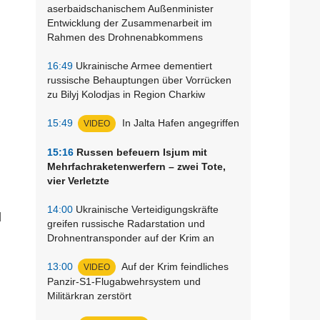
aserbaidschanischem Außenminister
Entwicklung der Zusammenarbeit im
Rahmen des Drohnenabkommens
16:49
Ukrainische Armee dementiert
russische Behauptungen über Vorrücken
zu Bilyj Kolodjas in Region Charkiw
15:49
In Jalta Hafen angegriffen
VIDEO
15:16
Russen befeuern Isjum mit
Mehrfachraketenwerfern – zwei Tote,
vier Verletzte
14:00
Ukrainische Verteidigungskräfte
d
greifen russische Radarstation und
Drohnentransponder auf der Krim an
13:00
Auf der Krim feindliches
VIDEO
Panzir-S1-Flugabwehrsystem und
Militärkran zerstört