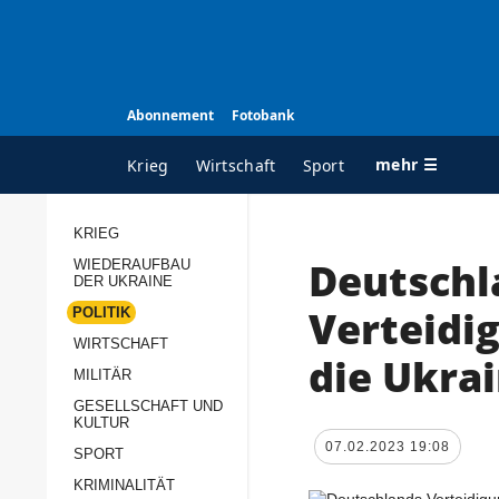
Abonnement
Fotobank
mehr ☰
Krieg
Wirtschaft
Sport
KRIEG
Deutschl
WIEDERAUFBAU
ALLE RUBRIKEN
A
DER UKRAINE
Krieg
Ü
Verteidi
POLITIK
Wiederaufbau der
K
WIRTSCHAFT
die Ukra
Ukraine
MILITÄR
s
Politik
GESELLSCHAFT UND
P
KULTUR
Wirtschaft
u
07.02.2023 19:08
SPORT
p
Militär
KRIMINALITÄT
D