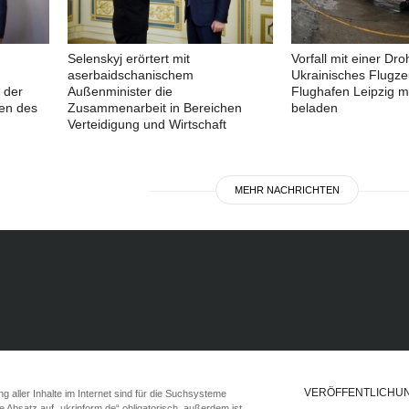
Selenskyj erörtert mit
Vorfall mit einer Dro
aserbaidschanischem
Ukrainisches Flugz
 der
Außenminister die
Flughafen Leipzig m
en des
Zusammenarbeit in Bereichen
beladen
Verteidigung und Wirtschaft
MEHR NACHRICHTEN
VERÖFFENTLICHU
 aller Inhalte im Internet sind für die Suchsysteme
ste Absatz auf „ukrinform.de“ obligatorisch, außerdem ist