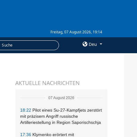
Freitag, 07 August 2026, 19:14
Deu
×
LEISTUNGEN
AKTUELLE NACHRICHTEN
Abonnement
Fotobank
07 August 2026
18:22
Pilot eines Su-27-Kampfjets zerstört
mit präzisem Angriff russische
Artilleriestellung in Region Saporischschja
17:36
Klymenko erörtert mit