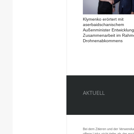
Klymenko erörtert mit
aserbaidschanischem
Außenminister Entwicklung
Zusammenarbeit im Rahm
Drohnenabkommens
AKTUELL
Bei dem Zitieren und der Verwendung
offene Links nicht tiefer als der er