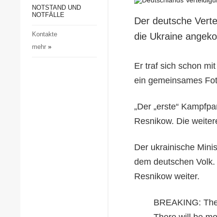
Gesellschaft und Kultur
NOTSTAND UND
NOTFÄLLE
Der deutsche Vertei
Sport
Kontakte
die Ukraine ange
Kriminalität
mehr
»
Notstand und Notfälle
Er traf sich schon mi
ein gemeinsames Foto 
„Der „erste“ Kampfpan
Resnikow. Die weiter
Der ukrainische Minis
dem deutschen Volk. "
Resnikow weiter.
BREAKING: The «
There will be mo