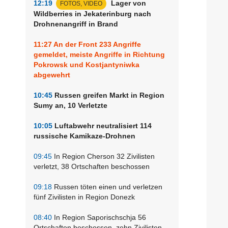
12:19
Lager von
FOTOS, VIDEO
Wildberries in Jekaterinburg nach
Drohnenangriff in Brand
11:27
An der Front 233 Angriffe
gemeldet, meiste Angriffe in Richtung
Pokrowsk und Kostjantyniwka
abgewehrt
10:45
Russen greifen Markt in Region
Sumy an, 10 Verletzte
10:05
Luftabwehr neutralisiert 114
russische Kamikaze-Drohnen
09:45
In Region Cherson 32 Zivilisten
verletzt, 38 Ortschaften beschossen
09:18
Russen töten einen und verletzen
fünf Zivilisten in Region Donezk
08:40
In Region Saporischschja 56
Ortschaften beschossen, zehn Zivilisten