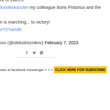
undeskanzler
my colleague Boris Pistorius and the
n is marching... to victory!
/4VY2YaovBi
kov (@oleksiireznikov)
February 7, 2023
r news at facebook messenger > > >
CLICK HERE FOR SUBSCRIBE