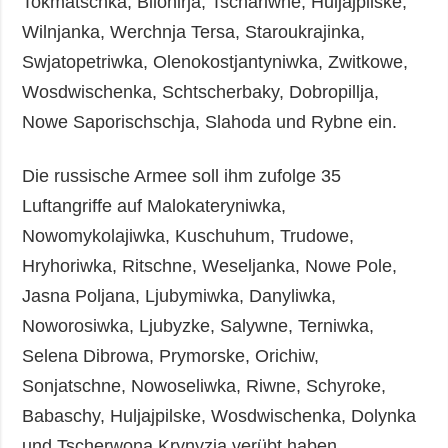
Tokmatschka, Bilohirja, Tschariwne, Huljajpilske,
Wilnjanka, Werchnja Tersa, Staroukrajinka,
Swjatopetriwka, Olenokostjantyniwka, Zwitkowe,
Wosdwischenka, Schtscherbaky, Dobropillja,
Nowe Saporischschja, Slahoda und Rybne ein.
Die russische Armee soll ihm zufolge 35
Luftangriffe auf Malokateryniwka,
Nowomykolajiwka, Kuschuhum, Trudowe,
Hryhoriwka, Ritschne, Weseljanka, Nowe Pole,
Jasna Poljana, Ljubymiwka, Danyliwka,
Noworosiwka, Ljubyzke, Salywne, Terniwka,
Selena Dibrowa, Prymorske, Orichiw,
Sonjatschne, Nowoseliwka, Riwne, Schyroke,
Babaschy, Huljajpilske, Wosdwischenka, Dolynka
und Tscherwona Krynyzja verübt haben.