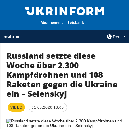
Abonnement
Fotobank
mehr ☰
Deu
×
Russland setzte diese
Woche über 2.300
ALLE
AGENTUR
RUBRIKEN
Kampfdrohnen und 108
Über uns
Krieg
Raketen gegen die Ukraine
Kontakte
Wiederaufbau
ein – Selenskyj
services
der Ukraine
Politik zur
Politik
Vertraulichkeit
VIDEO
31.05.2026 13:00
und zum Schutz
Wirtschaft
personenbezogener
Militär
Daten