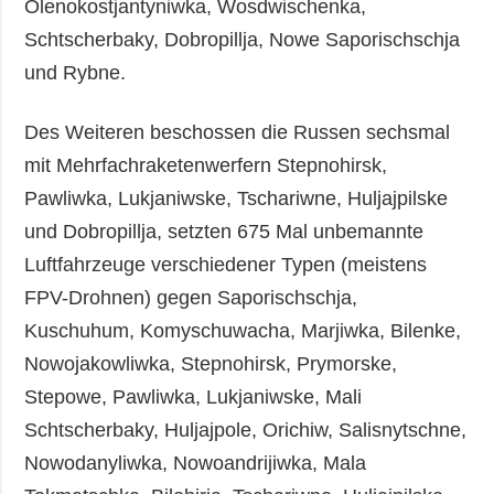
Olenokostjantyniwka, Wosdwischenka,
Schtscherbaky, Dobropillja, Nowe Saporischschja
und Rybne.
Des Weiteren beschossen die Russen sechsmal
mit Mehrfachraketenwerfern Stepnohirsk,
Pawliwka, Lukjaniwske, Tschariwne, Huljajpilske
und Dobropillja, setzten 675 Mal unbemannte
Luftfahrzeuge verschiedener Typen (meistens
FPV-Drohnen) gegen Saporischschja,
Kuschuhum, Komyschuwacha, Marjiwka, Bilenke,
Nowojakowliwka, Stepnohirsk, Prymorske,
Stepowe, Pawliwka, Lukjaniwske, Mali
Schtscherbaky, Huljajpole, Orichiw, Salisnytschne,
Nowodanyliwka, Nowoandrijiwka, Mala