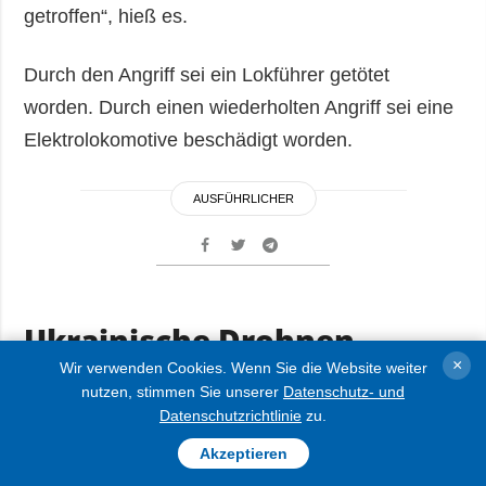
getroffen“, hieß es.
Durch den Angriff sei ein Lokführer getötet
worden. Durch einen wiederholten Angriff sei eine
Elektrolokomotive beschädigt worden.
AUSFÜHRLICHER
Ukrainische Drohnen
attackieren Tanker
×
Wir verwenden Cookies. Wenn Sie die Website weiter
nutzen, stimmen Sie unserer
Datenschutz- und
russischer Schattenflotte,
Datenschutzrichtlinie
zu.
Öldepot in Taganrog und
Akzeptieren
Ölterminal in Feodosija