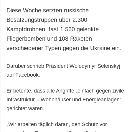
Gesellschaft und
Kultur
Diese Woche setzten russische
Sport
Besatzungstruppen über 2.300
Kriminalität
Kampfdrohnen, fast 1.560 gelenkte
Notstand und
Fliegerbomben und 108 Raketen
Notfälle
verschiedener Typen gegen die Ukraine ein.
ZUSÄTZLICH
LEISTUNGEN
Veröffentlichungen
Abonnement
Darüber schrieb Präsident Wolodymyr Selenskyj
auf Facebook.
Interview
Fotobank
Fotos
Er betonte, dass alle Angriffe „einfach gegen zivile
Video
Infrastruktur – Wohnhäuser und Energieanlagen“
gerichtet waren.
„Wir arbeiten täglich daran, den Schutz vor