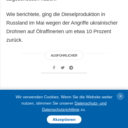
Wie berichtete, ging die Dieselproduktion in
Russland im Mai wegen der Angriffe ukrainischer
Drohnen auf Ölraffinerien um etwa 10 Prozent
zurück.
AUSFÜHRLICHER
Russen töten einen und
×
Wir verwenden Cookies. Wenn Sie die Website weiter
verletzen sechs Zivilisten in
nutzen, stimmen Sie unserer
Datenschutz- und
Region Donezk
Datenschutzrichtlinie
zu.
Akzeptieren
30.05.2026 10:03