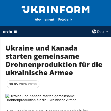
Abonnement
Fotobank
mehr ☰
Deu
×
Ukraine und Kanada
starten gemeinsame
ALLE
AGENTUR
RUBRIKEN
Drohnenproduktion für die
Über uns
Krieg
ukrainische Armee
Kontakte
Wiederaufbau
services
der Ukraine
30.05.2026 20:30
Politik zur
Politik
Vertraulichkeit
und zum Schutz
Wirtschaft
personenbezogener
Militär
Daten