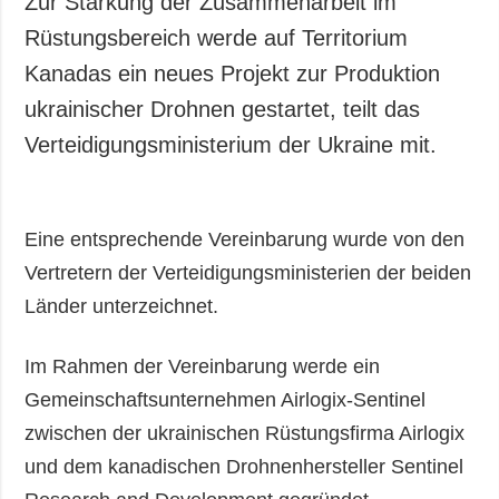
Zur Stärkung der Zusammenarbeit im
Gesellschaft und
Rüstungsbereich werde auf Territorium
Kultur
Kanadas ein neues Projekt zur Produktion
Sport
ukrainischer Drohnen gestartet, teilt das
Kriminalität
Verteidigungsministerium der Ukraine mit.
Notstand und
Notfälle
ZUSÄTZLICH
LEISTUNGEN
Eine entsprechende Vereinbarung wurde von den
Veröffentlichungen
Abonnement
Vertretern der Verteidigungsministerien der beiden
Interview
Fotobank
Länder unterzeichnet.
Fotos
Video
Im Rahmen der Vereinbarung werde ein
Gemeinschaftsunternehmen Airlogix-Sentinel
zwischen der ukrainischen Rüstungsfirma Airlogix
und dem kanadischen Drohnenhersteller Sentinel