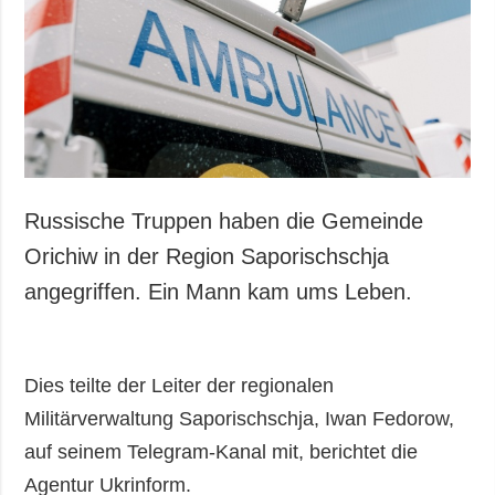
Gesellschaft und
Kultur
Sport
Kriminalität
Notstand und
Notfälle
ZUSÄTZLICH
LEISTUNGEN
Russische Truppen haben die Gemeinde
Veröffentlichungen
Abonnement
Orichiw in der Region Saporischschja
Interview
Fotobank
angegriffen. Ein Mann kam ums Leben.
Fotos
Video
Dies teilte der Leiter der regionalen
Militärverwaltung Saporischschja, Iwan Fedorow,
auf seinem Telegram-Kanal mit, berichtet die
Agentur Ukrinform.