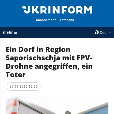
Abonnement
Fotobank
mehr ☰
Deu
×
Ein Dorf in Region
Saporischschja mit FPV-
ALLE
AGENTUR
RUBRIKEN
Drohne angegriffen, ein
Über uns
Krieg
Toter
Kontakte
Wiederaufbau
services
der Ukraine
15.09.2025 12:26
Politik zur
Politik
Vertraulichkeit
und zum Schutz
Wirtschaft
personenbezogener
Militär
Daten