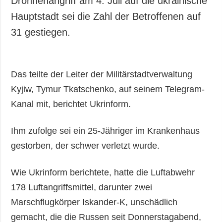
Drohnenangriff am 4. Juli auf die ukrainische
Gesellschaft und
Hauptstadt sei die Zahl der Betroffenen auf
Kultur
31 gestiegen.
Sport
Kriminalität
Notstand und
Das teilte der Leiter der Militärstadtverwaltung
Notfälle
Kyjiw, Tymur Tkatschenko, auf seinem Telegram-
ZUSÄTZLICH
LEISTUNGEN
Kanal mit, berichtet Ukrinform.
Veröffentlichungen
Abonnement
Interview
Fotobank
Ihm zufolge sei ein 25-Jähriger im Krankenhaus
Fotos
gestorben, der schwer verletzt wurde.
Video
Wie Ukrinform berichtete, hatte die Luftabwehr
178 Luftangriffsmittel, darunter zwei
Marschflugkörper Iskander-K, unschädlich
gemacht, die die Russen seit Donnerstagabend,