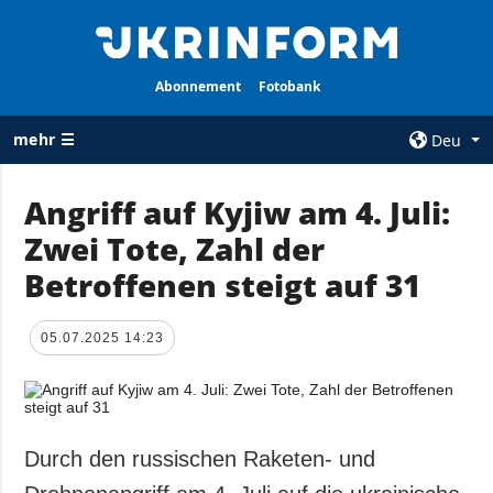
Abonnement
Fotobank
mehr ☰
Deu
×
Angriff auf Kyjiw am 4. Juli:
Zwei Tote, Zahl der
ALLE
AGENTUR
RUBRIKEN
Betroffenen steigt auf 31
Über uns
Krieg
Kontakte
Wiederaufbau
05.07.2025 14:23
services
der Ukraine
Politik zur
Politik
Vertraulichkeit
und zum Schutz
Wirtschaft
personenbezogener
Durch den russischen Raketen- und
Militär
Daten