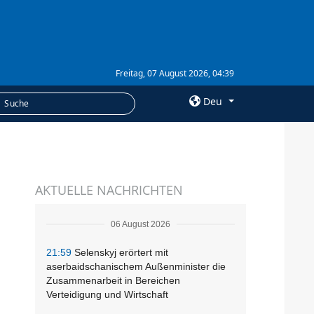
Freitag, 07 August 2026, 04:39
Deu
×
LEISTUNGEN
AKTUELLE NACHRICHTEN
Abonnement
Fotobank
06 August 2026
21:59
Selenskyj erörtert mit
aserbaidschanischem Außenminister die
Zusammenarbeit in Bereichen
Verteidigung und Wirtschaft