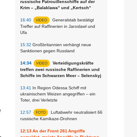
russische Patrouillenschiffe auf der
Krim – „Balaklawa“ und „Kertsch“
16:40
Generalstab bestätigt
VIDEO
Treffer auf Raffinerien in Jaroslawl und
Ufa
15:32
Großbritannien verhängt neue
Sanktionen gegen Russland
14:34
Verteidigungskräfte
VIDEO
treffen zwei russische Raffinerien und
Schiffe im Schwarzen Meer – Selenskyj
13:41
In Region Odessa Schiff mit
ukrainischem Weizen angegriffen – ein
Toter, drei Verletzte
e
12:57
Luftabwehr neutralisiert 66
FOTO
russische Kamikaze-Drohnen
12:13
An der Front 261 Angriffe
gemeldet, meiste Angriffe in Richtung