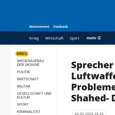
Abonnement
Fotobank
mehr ☰
Krieg
Wirtschaft
Sport
KRIEG
Sprecher
WIEDERAUFBAU
ALLE RUBRIKEN
A
DER UKRAINE
Krieg
Ü
Luftwaff
POLITIK
Wiederaufbau der
K
WIRTSCHAFT
Probleme
Ukraine
MILITÄR
s
Politik
Shahed- 
GESELLSCHAFT UND
P
KULTUR
Wirtschaft
u
SPORT
p
Militär
KRIMINALITÄT
D
02.02.2026 18:35