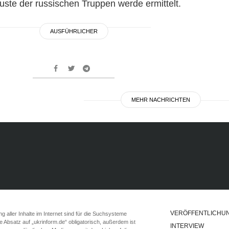
ste der russischen Truppen werde ermittelt.
AUSFÜHRLICHER
MEHR NACHRICHTEN
VERÖFFENTLICHU
 aller Inhalte im Internet sind für die Suchsysteme
ste Absatz auf „ukrinform.de“ obligatorisch, außerdem ist
INTERVIEW