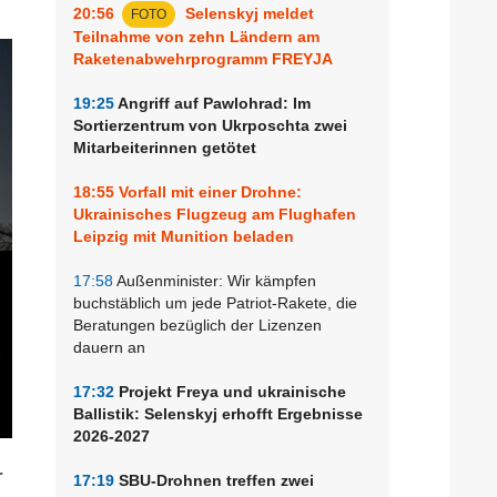
20:56
Selenskyj meldet
FOTO
Teilnahme von zehn Ländern am
Raketenabwehrprogramm FREYJA
19:25
Angriff auf Pawlohrad: Im
Sortierzentrum von Ukrposchta zwei
Mitarbeiterinnen getötet
18:55
Vorfall mit einer Drohne:
Ukrainisches Flugzeug am Flughafen
Leipzig mit Munition beladen
17:58
Außenminister: Wir kämpfen
buchstäblich um jede Patriot-Rakete, die
Beratungen bezüglich der Lizenzen
dauern an
17:32
Projekt Freya und ukrainische
Ballistik: Selenskyj erhofft Ergebnisse
2026-2027
r
17:19
SBU-Drohnen treffen zwei