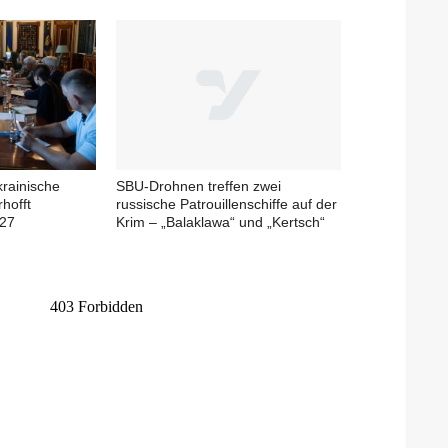
krainische
SBU-Drohnen treffen zwei
rhofft
russische Patrouillenschiffe auf der
027
Krim – „Balaklawa“ und „Kertsch“
n