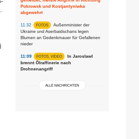
S-
Pokrowsk und Kostjantyniwka
.
abgewehrt
11:32
Außenminister der
FOTOS
Ukraine und Aserbaidschans legen
Blumen an Gedenkmauer für Gefallenen
nieder
j
11:09
In Jaroslawl
FOTOS, VIDEO
brennt Ölraffinerie nach
Drohnenangriff
ALLE NACHRICHTEN