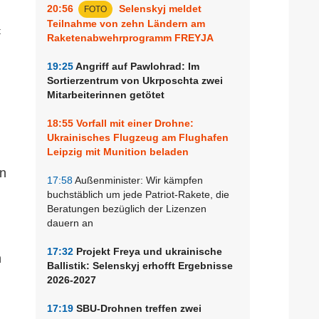
20:56
Selenskyj meldet
FOTO
Teilnahme von zehn Ländern am
Raketenabwehrprogramm FREYJA
19:25
Angriff auf Pawlohrad: Im
Sortierzentrum von Ukrposchta zwei
Mitarbeiterinnen getötet
m
18:55
Vorfall mit einer Drohne:
Ukrainisches Flugzeug am Flughafen
Leipzig mit Munition beladen
en
17:58
Außenminister: Wir kämpfen
buchstäblich um jede Patriot-Rakete, die
Beratungen bezüglich der Lizenzen
dauern an
17:32
Projekt Freya und ukrainische
n
Ballistik: Selenskyj erhofft Ergebnisse
2026-2027
17:19
SBU-Drohnen treffen zwei