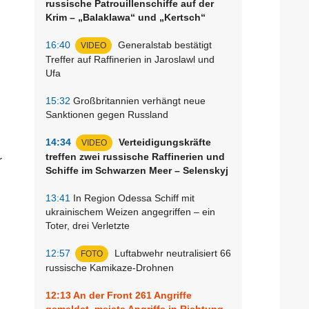
russische Patrouillenschiffe auf der
Krim – „Balaklawa“ und „Kertsch“
16:40
Generalstab bestätigt
VIDEO
Treffer auf Raffinerien in Jaroslawl und
Ufa
u
15:32
Großbritannien verhängt neue
Sanktionen gegen Russland
14:34
Verteidigungskräfte
VIDEO
treffen zwei russische Raffinerien und
r
Schiffe im Schwarzen Meer – Selenskyj
13:41
In Region Odessa Schiff mit
ukrainischem Weizen angegriffen – ein
Toter, drei Verletzte
12:57
Luftabwehr neutralisiert 66
FOTO
russische Kamikaze-Drohnen
12:13
An der Front 261 Angriffe
gemeldet, meiste Angriffe in Richtung