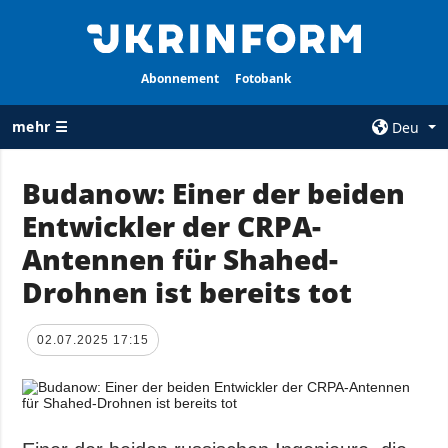
Abonnement
Fotobank
mehr ☰
Deu
×
Budanow: Einer der beiden
Entwickler der CRPA-
ALLE
AGENTUR
RUBRIKEN
Antennen für Shahed-
Über uns
Krieg
Drohnen ist bereits tot
Kontakte
Wiederaufbau
services
der Ukraine
02.07.2025 17:15
Politik zur
Politik
Vertraulichkeit
und zum Schutz
Wirtschaft
personenbezogener
Militär
Daten