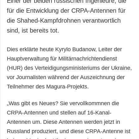
Einer der beiden russischen Ingenieure, die
Gesellschaft und
für die Entwicklung der CRPA-Antennen für
Kultur
die Shahed-Kampfdrohnen verantwortlich
Sport
sind, ist bereits tot.
Kriminalität
Notstand und
Notfälle
Dies erklärte heute Kyrylo Budanow, Leiter der
Hauptverwaltung für Militärnachrichtendienst
ZUSÄTZLICH
LEISTUNGEN
(HUR) des Verteidigungsministeriums der Ukraine,
Veröffentlichungen
Abonnement
vor Journalisten während der Auszeichnung der
Interview
Fotobank
Teilnehmer des Magura-Projekts.
Fotos
Video
„Was gibt es Neues? Sie vervollkommnen die
CRPA-Antennen und stellen auf 16-Kanal-
Antennen um. Diese Antennen werden jetzt in
Russland produziert, und diese CRPA-Antenne ist