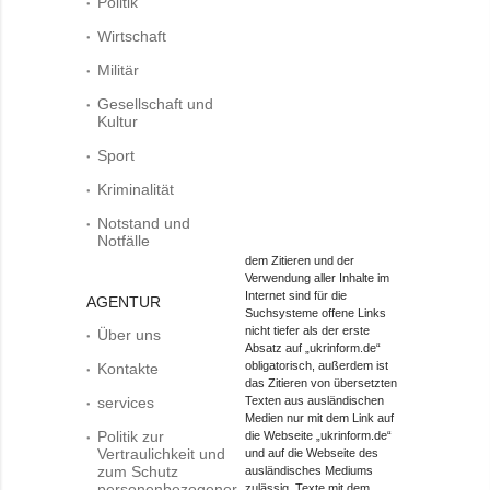
Politik
Wirtschaft
Militär
Gesellschaft und
Kultur
Sport
Kriminalität
Notstand und
Notfälle
dem Zitieren und der
Verwendung aller Inhalte im
Internet sind für die
AGENTUR
Suchsysteme offene Links
nicht tiefer als der erste
Über uns
Absatz auf „ukrinform.de“
obligatorisch, außerdem ist
Kontakte
das Zitieren von übersetzten
services
Texten aus ausländischen
Medien nur mit dem Link auf
Politik zur
die Webseite „ukrinform.de“
Vertraulichkeit und
und auf die Webseite des
zum Schutz
ausländisches Mediums
personenbezogener
zulässig. Texte mit dem