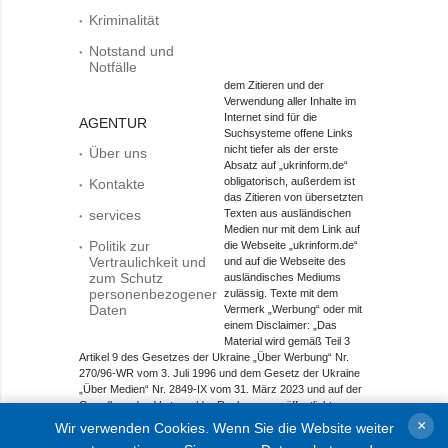
Kriminalität
Notstand und
Notfälle
dem Zitieren und der
Verwendung aller Inhalte im
Internet sind für die
AGENTUR
Suchsysteme offene Links
nicht tiefer als der erste
Über uns
Absatz auf „ukrinform.de“
obligatorisch, außerdem ist
Kontakte
das Zitieren von übersetzten
services
Texten aus ausländischen
Medien nur mit dem Link auf
Politik zur
die Webseite „ukrinform.de“
Vertraulichkeit und
und auf die Webseite des
zum Schutz
ausländisches Mediums
personenbezogener
zulässig. Texte mit dem
Daten
Vermerk „Werbung“ oder mit
einem Disclaimer: „Das
Material wird gemäß Teil 3
Artikel 9 des Gesetzes der Ukraine „Über Werbung“ Nr.
270/96-WR vom 3. Juli 1996 und dem Gesetz der Ukraine
„Über Medien“ Nr. 2849-IX vom 31. März 2023 und auf der
Grundlage des Vertrags/der Rechnung veröffentlicht.
×
Wir verwenden Cookies. Wenn Sie die Website weiter
Objekt im Bereich Onlinemedien; Medien-ID R40-01421.