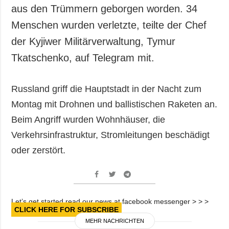
Gesellschaft und
aus den Trümmern geborgen worden. 34
Kultur
Menschen wurden verletzte, teilte der Chef
Sport
der Kyjiwer Militärverwaltung, Tymur
Kriminalität
Tkatschenko, auf Telegram mit.
Notstand und
Notfälle
Russland griff die Hauptstadt in der Nacht zum
ZUSÄTZLICH
LEISTUNGEN
Montag mit Drohnen und ballistischen Raketen an.
Veröffentlichungen
Abonnement
Beim Angriff wurden Wohnhäuser, die
Interview
Fotobank
Verkehrsinfrastruktur, Stromleitungen beschädigt
Fotos
oder zerstört.
Video
Let’s get started read our news at facebook messenger > > >
CLICK HERE FOR SUBSCRIBE
MEHR NACHRICHTEN