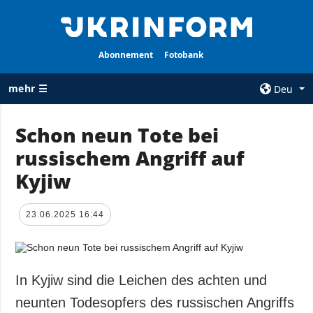
Abonnement
Fotobank
mehr ☰
Deu
×
Schon neun Tote bei
russischem Angriff auf
ALLE
AGENTUR
RUBRIKEN
Kyjiw
Über uns
Krieg
Kontakte
Wiederaufbau
23.06.2025 16:44
services
der Ukraine
Politik zur
Politik
Vertraulichkeit
und zum Schutz
Wirtschaft
In Kyjiw sind die Leichen des achten und
personenbezogener
Militär
neunten Todesopfers des russischen Angriffs
Daten