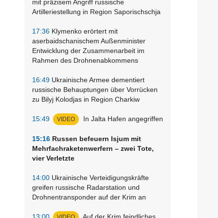
mit präzisem Angriff russische
Artilleriestellung in Region Saporischschja
17:36
Klymenko erörtert mit
aserbaidschanischem Außenminister
Entwicklung der Zusammenarbeit im
Rahmen des Drohnenabkommens
16:49
Ukrainische Armee dementiert
russische Behauptungen über Vorrücken
zu Bilyj Kolodjas in Region Charkiw
15:49
In Jalta Hafen angegriffen
VIDEO
15:16
Russen befeuern Isjum mit
Mehrfachraketenwerfern – zwei Tote,
vier Verletzte
14:00
Ukrainische Verteidigungskräfte
greifen russische Radarstation und
Drohnentransponder auf der Krim an
13:00
Auf der Krim feindliches
VIDEO