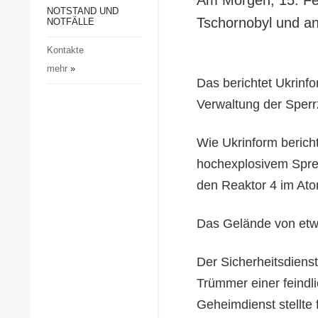
Gesellschaft und Kultur
NOTSTAND UND
Tschornobyl und an 
NOTFÄLLE
Sport
Kontakte
Kriminalität
mehr
»
Notstand und Notfälle
Das berichtet Ukrinfo
Verwaltung der Sperr
Wie Ukrinform berich
hochexplosivem Spren
den Reaktor 4 im Ato
Das Gelände von etw
Der Sicherheitsdiens
Trümmer einer feind
Geheimdienst stellte