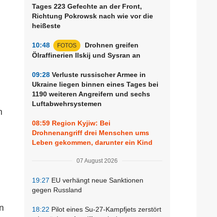
Tages 223 Gefechte an der Front,
Richtung Pokrowsk nach wie vor die
heißeste
10:48
Drohnen greifen
FOTOS
Ölraffinerien Ilskij und Sysran an
09:28
Verluste russischer Armee in
Ukraine liegen binnen eines Tages bei
1190 weiteren Angreifern und sechs
Luftabwehrsystemen
n
08:59
Region Kyjiw: Bei
Drohnenangriff drei Menschen ums
Leben gekommen, darunter ein Kind
07 August 2026
19:27
EU verhängt neue Sanktionen
gegen Russland
n
18:22
Pilot eines Su-27-Kampfjets zerstört