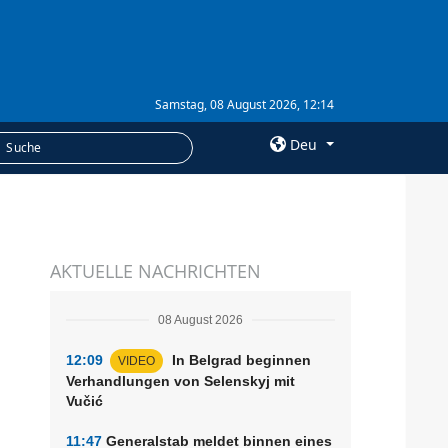
Samstag, 08 August 2026, 12:14
Deu
×
LEISTUNGEN
AKTUELLE NACHRICHTEN
Abonnement
Fotobank
08 August 2026
12:09
In Belgrad beginnen
VIDEO
Verhandlungen von Selenskyj mit
Vučić
11:47
Generalstab meldet binnen eines