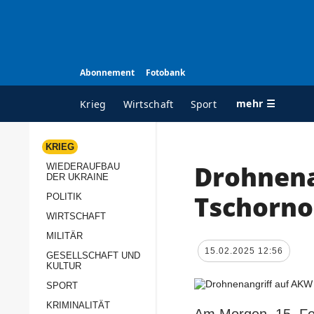
Abonnement
Fotobank
mehr ☰
Krieg
Wirtschaft
Sport
KRIEG
Drohnena
WIEDERAUFBAU
ALLE RUBRIKEN
A
DER UKRAINE
Krieg
Ü
Tschorno
POLITIK
Wiederaufbau der
K
WIRTSCHAFT
Ukraine
MILITÄR
s
15.02.2025 12:56
Politik
GESELLSCHAFT UND
P
KULTUR
Wirtschaft
u
SPORT
p
Militär
KRIMINALITÄT
D
Am Morgen, 15. Fe