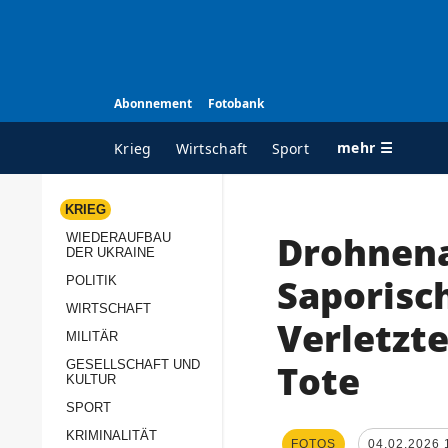
Abonnement
Fotobank
mehr ☰
Krieg
Wirtschaft
Sport
KRIEG
Drohnena
WIEDERAUFBAU
ALLE RUBRIKEN
A
DER UKRAINE
Krieg
Ü
Saporisch
POLITIK
Wiederaufbau der
K
WIRTSCHAFT
Verletzte
Ukraine
MILITÄR
s
Politik
Tote
GESELLSCHAFT UND
P
KULTUR
Wirtschaft
u
SPORT
p
Militär
KRIMINALITÄT
D
FOTOS
04.02.2026 