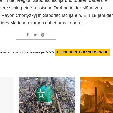
n in der Region Saporischschja und töteten dabei drei
ere schlug eine russische Drohne in der Nähe von
Rayon Chortyzkyj in Saporischschja ein. Ein 18-jähriger
hriges Mädchen kamen dabei ums Leben.
r news at facebook messenger > > >
CLICK HERE FOR SUBSCRIBE