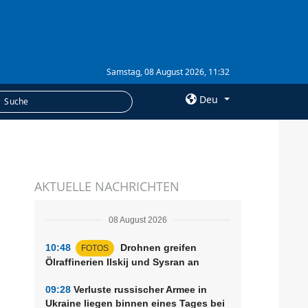
Samstag, 08 August 2026, 11:32
Deu
×
LEISTUNGEN
AKTUELLE NACHRICHTEN
Abonnement
Fotobank
08 August 2026
10:48
Drohnen greifen
FOTOS
Ölraffinerien Ilskij und Sysran an
09:28
Verluste russischer Armee in
Ukraine liegen binnen eines Tages bei