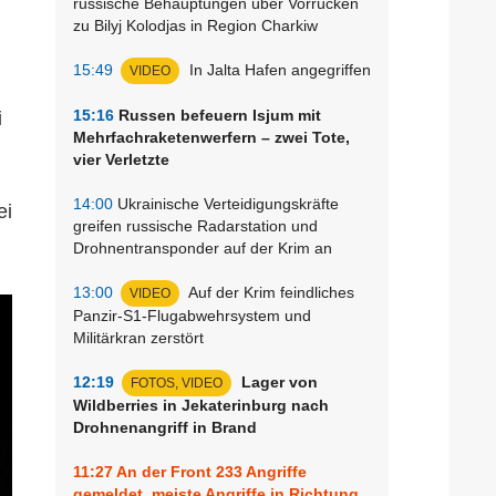
russische Behauptungen über Vorrücken
zu Bilyj Kolodjas in Region Charkiw
15:49
In Jalta Hafen angegriffen
VIDEO
15:16
Russen befeuern Isjum mit
i
Mehrfachraketenwerfern – zwei Tote,
vier Verletzte
14:00
Ukrainische Verteidigungskräfte
ei
greifen russische Radarstation und
Drohnentransponder auf der Krim an
13:00
Auf der Krim feindliches
VIDEO
Panzir-S1-Flugabwehrsystem und
Militärkran zerstört
12:19
Lager von
FOTOS, VIDEO
Wildberries in Jekaterinburg nach
Drohnenangriff in Brand
11:27
An der Front 233 Angriffe
gemeldet, meiste Angriffe in Richtung