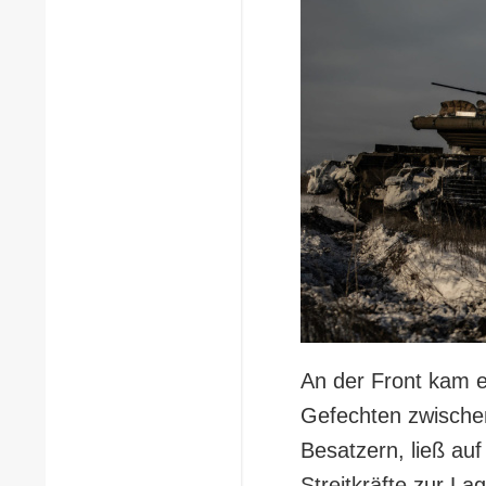
An der Front kam 
Gefechten zwischen
Besatzern, ließ au
Streitkräfte zur L