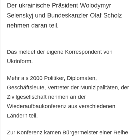
Gesellschaft und
Der ukrainische Präsident Wolodymyr
Kultur
Selenskyj und Bundeskanzler Olaf Scholz
Sport
nehmen daran teil.
Kriminalität
Notstand und
Notfälle
Das meldet der eigene Korrespondent von
ZUSÄTZLICH
LEISTUNGEN
Ukrinform.
Veröffentlichungen
Abonnement
Mehr als 2000 Politiker, Diplomaten,
Interview
Fotobank
Geschäftsleute, Vertreter der Munizipalitäten, der
Fotos
Zivilgesellschaft nehmen an der
Video
Wiederaufbaukonferenz aus verschiedenen
Ländern teil.
Zur Konferenz kamen Bürgermeister einer Reihe