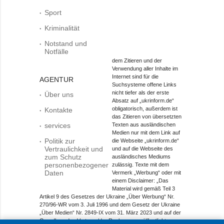
Sport
Kriminalität
Notstand und
Notfälle
dem Zitieren und der
Verwendung aller Inhalte im
Internet sind für die
AGENTUR
Suchsysteme offene Links
nicht tiefer als der erste
Über uns
Absatz auf „ukrinform.de“
obligatorisch, außerdem ist
Kontakte
das Zitieren von übersetzten
services
Texten aus ausländischen
Medien nur mit dem Link auf
Politik zur
die Webseite „ukrinform.de“
Vertraulichkeit und
und auf die Webseite des
zum Schutz
ausländisches Mediums
personenbezogener
zulässig. Texte mit dem
Daten
Vermerk „Werbung“ oder mit
einem Disclaimer: „Das
Material wird gemäß Teil 3
Artikel 9 des Gesetzes der Ukraine „Über Werbung“ Nr.
270/96-WR vom 3. Juli 1996 und dem Gesetz der Ukraine
„Über Medien“ Nr. 2849-IX vom 31. März 2023 und auf der
Grundlage des Vertrags/der Rechnung veröffentlicht.