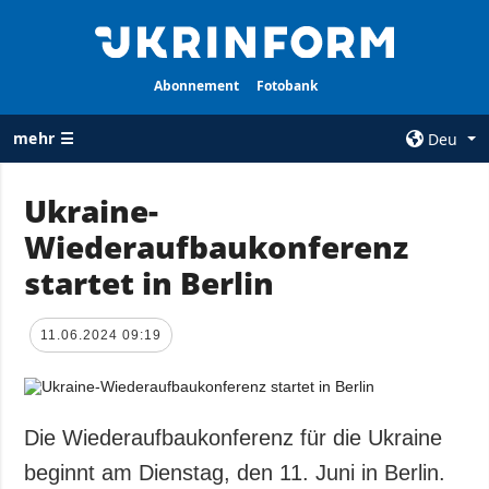
Abonnement
Fotobank
mehr ☰
Deu
×
Ukraine-
Wiederaufbaukonferenz
ALLE
AGENTUR
RUBRIKEN
startet in Berlin
Über uns
Krieg
Kontakte
Wiederaufbau
11.06.2024 09:19
services
der Ukraine
Politik zur
Politik
Vertraulichkeit
und zum Schutz
Wirtschaft
Die Wiederaufbaukonferenz für die Ukraine
personenbezogener
Militär
beginnt am Dienstag, den 11. Juni in Berlin.
Daten