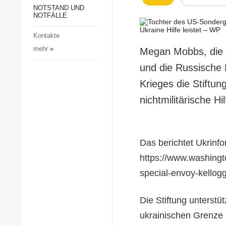
Gesellschaft und Kultur
NOTSTAND UND
NOTFÄLLE
Sport
Kontakte
Kriminalität
mehr
»
Megan Mobbs, die 
Notstand und Notfälle
und die Russische F
Krieges die Stiftu
nichtmilitärische Hil
Das berichtet Ukrinf
https://www.washingt
special-envoy-kellogg
Die Stiftung unterstü
ukrainischen Grenze 