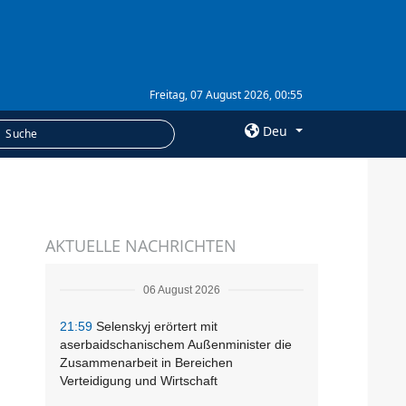
Freitag, 07 August 2026, 00:55
Deu
×
LEISTUNGEN
AKTUELLE NACHRICHTEN
Abonnement
Fotobank
06 August 2026
21:59
Selenskyj erörtert mit
aserbaidschanischem Außenminister die
Zusammenarbeit in Bereichen
Verteidigung und Wirtschaft