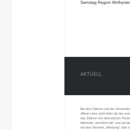
Samstag Region Wolhynie
AKTUELL
Bei dem Zitieren und der Verwendung
offene Links nicht tiefer als der er
das Zitieren von übersetzten Texte
Webseite „ukrinform.de“ und auf d
mit dem Vermerk „Werbung“ oder mi