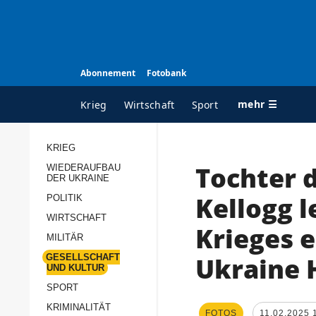
Abonnement
Fotobank
mehr ☰
Krieg
Wirtschaft
Sport
KRIEG
Tochter 
WIEDERAUFBAU
ALLE RUBRIKEN
A
DER UKRAINE
Krieg
Ü
Kellogg l
POLITIK
Wiederaufbau der
K
WIRTSCHAFT
Krieges e
Ukraine
MILITÄR
s
Politik
Ukraine H
GESELLSCHAFT
P
UND KULTUR
Wirtschaft
u
SPORT
p
Militär
KRIMINALITÄT
D
FOTOS
11.02.2025 