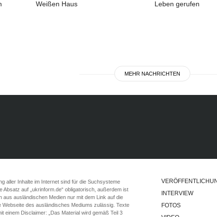
n
Weißen Haus
Leben gerufen
MEHR NACHRICHTEN
VERÖFFENTLICHU
 aller Inhalte im Internet sind für die Suchsysteme
ste Absatz auf „ukrinform.de“ obligatorisch, außerdem ist
INTERVIEW
n aus ausländischen Medien nur mit dem Link auf die
ie Webseite des ausländisches Mediums zulässig. Texte
FOTOS
t einem Disclaimer: „Das Material wird gemäß Teil 3