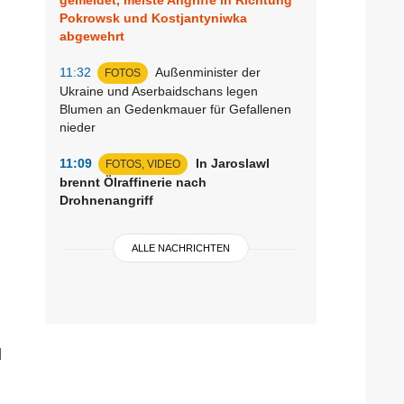
Pokrowsk und Kostjantyniwka
abgewehrt
11:32
Außenminister der
FOTOS
Ukraine und Aserbaidschans legen
Blumen an Gedenkmauer für Gefallenen
nieder
11:09
In Jaroslawl
FOTOS, VIDEO
brennt Ölraffinerie nach
Drohnenangriff
ALLE NACHRICHTEN
d