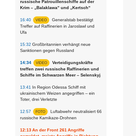
russische Patrouillenschiffe auf der
Krim – „Balaklawa“ und „Kertsch“
16:40
Generalstab bestätigt
VIDEO
Treffer auf Raffinerien in Jaroslawl und
Ufa
15:32
Großbritannien verhängt neue
Sanktionen gegen Russland
14:34
Verteidigungskräfte
VIDEO
treffen zwei russische Raffinerien und
Schiffe im Schwarzen Meer – Selenskyj
13:41
In Region Odessa Schiff mit
ukrainischem Weizen angegriffen – ein
Toter, drei Verletzte
12:57
Luftabwehr neutralisiert 66
FOTO
russische Kamikaze-Drohnen
12:13
An der Front 261 Angriffe
gemeldet, meiste Angriffe in Richtung