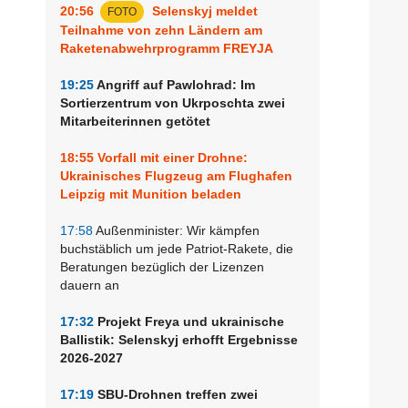
20:56
Selenskyj meldet
FOTO
Teilnahme von zehn Ländern am
Raketenabwehrprogramm FREYJA
19:25
Angriff auf Pawlohrad: Im
Sortierzentrum von Ukrposchta zwei
Mitarbeiterinnen getötet
18:55
Vorfall mit einer Drohne:
Ukrainisches Flugzeug am Flughafen
Leipzig mit Munition beladen
17:58
Außenminister: Wir kämpfen
buchstäblich um jede Patriot-Rakete, die
Beratungen bezüglich der Lizenzen
dauern an
17:32
Projekt Freya und ukrainische
Ballistik: Selenskyj erhofft Ergebnisse
2026-2027
17:19
SBU-Drohnen treffen zwei