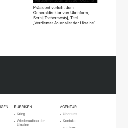
Präsident verleiht dem
Generaldirektor von Ukrinform,
Serhij Tscherewatyj, Titel
„Verdienter Journalist der Ukraine“
NGEN
RUBRIKEN
AGENTUR
Krieg
Über uns
Wiederaufbau der
Kontakte
Ukraine
services