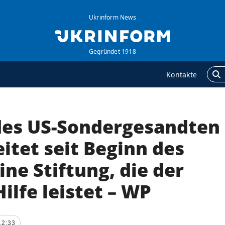
Ukrinform News
Gegründet 1918
Kontakte
des US-Sondergesandten
GENTUR
ZUSÄTZLICH
ber uns
Veröffentlichungen
eitet seit Beginn des
ontakte
Interview
ine Stiftung, die der
ervices
Fotos
ilfe leistet – WP
olitik zur Vertraulichkeit
Video
nd zum Schutz
ersonenbezogener
aten
12:33