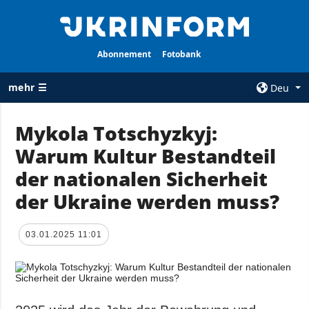
Abonnement
Fotobank
mehr ☰
Deu
×
Mykola Totschyzkyj:
Warum Kultur Bestandteil
ALLE
AGENTUR
RUBRIKEN
der nationalen Sicherheit
Über uns
Krieg
der Ukraine werden muss?
Kontakte
Wiederaufbau
services
der Ukraine
03.01.2025 11:01
Politik zur
Politik
Vertraulichkeit
und zum Schutz
Wirtschaft
personenbezogener
Militär
Daten