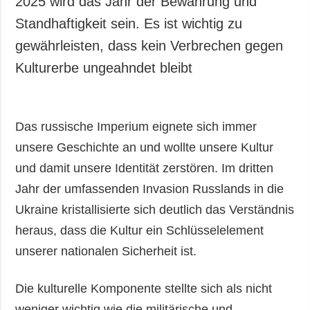
2025 wird das Jahr der Bewahrung und
Gesellschaft und
Standhaftigkeit sein. Es ist wichtig zu
Kultur
gewährleisten, dass kein Verbrechen gegen
Sport
Kulturerbe ungeahndet bleibt
Kriminalität
Notstand und
Notfälle
Das russische Imperium eignete sich immer
ZUSÄTZLICH
LEISTUNGEN
unsere Geschichte an und wollte unsere Kultur
Veröffentlichungen
Abonnement
und damit unsere Identität zerstören. Im dritten
Interview
Fotobank
Jahr der umfassenden Invasion Russlands in die
Fotos
Ukraine kristallisierte sich deutlich das Verständnis
Video
heraus, dass die Kultur ein Schlüsselelement
unserer nationalen Sicherheit ist.
Die kulturelle Komponente stellte sich als nicht
weniger wichtig wie die militärische und