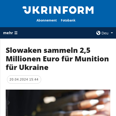
Abonnement
Fotobank
mehr ☰
Deu
×
Slowaken sammeln 2,5
Millionen Euro für Munition
ALLE
AGENTUR
RUBRIKEN
für Ukraine
Über uns
Krieg
Kontakte
Wiederaufbau
20.04.2024 15:44
services
der Ukraine
Politik zur
Politik
Vertraulichkeit
und zum Schutz
Wirtschaft
personenbezogener
Militär
Daten