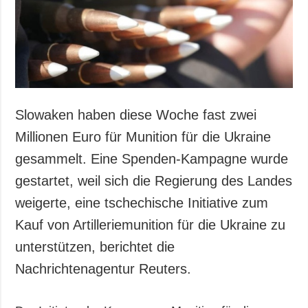
Gesellschaft und
Kultur
Sport
Kriminalität
Notstand und
Notfälle
Slowaken haben diese Woche fast zwei
ZUSÄTZLICH
LEISTUNGEN
Millionen Euro für Munition für die Ukraine
Veröffentlichungen
Abonnement
gesammelt. Eine Spenden-Kampagne wurde
Interview
Fotobank
gestartet, weil sich die Regierung des Landes
Fotos
weigerte, eine tschechische Initiative zum
Video
Kauf von Artilleriemunition für die Ukraine zu
unterstützen, berichtet die
Nachrichtenagentur Reuters.