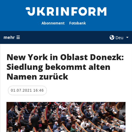
Abonnement
Fotobank
mehr ☰
Deu
×
New York in Oblast Donezk:
Siedlung bekommt alten
ALLE
AGENTUR
RUBRIKEN
Namen zurück
Über uns
Krieg
Kontakte
Wiederaufbau
01.07.2021 16:46
services
der Ukraine
Politik zur
Politik
Vertraulichkeit
und zum Schutz
Wirtschaft
personenbezogener
Militär
Daten