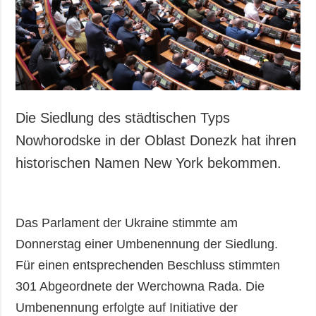
Gesellschaft und
Kultur
Sport
Kriminalität
Notstand und
Notfälle
Die Siedlung des städtischen Typs
ZUSÄTZLICH
LEISTUNGEN
Nowhorodske in der Oblast Donezk hat ihren
Veröffentlichungen
Abonnement
historischen Namen New York bekommen.
Interview
Fotobank
Fotos
Das Parlament der Ukraine stimmte am
Video
Donnerstag einer Umbenennung der Siedlung.
Für einen entsprechenden Beschluss stimmten
301 Abgeordnete der Werchowna Rada. Die
Umbenennung erfolgte auf Initiative der