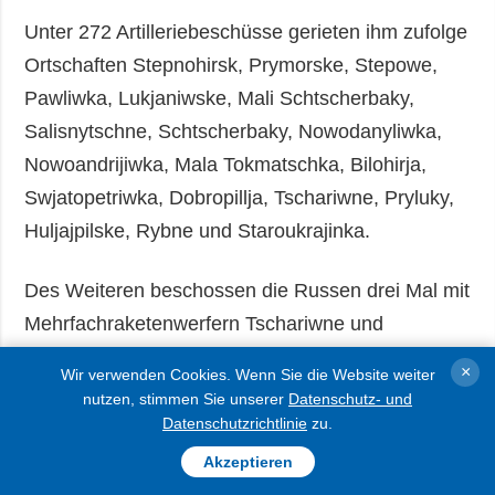
Unter 272 Artilleriebeschüsse gerieten ihm zufolge
Ortschaften Stepnohirsk, Prymorske, Stepowe,
Pawliwka, Lukjaniwske, Mali Schtscherbaky,
Salisnytschne, Schtscherbaky, Nowodanyliwka,
Nowoandrijiwka, Mala Tokmatschka, Bilohirja,
Swjatopetriwka, Dobropillja, Tschariwne, Pryluky,
Huljajpilske, Rybne und Staroukrajinka.
Des Weiteren beschossen die Russen drei Mal mit
Mehrfachraketenwerfern Tschariwne und
Huljajpilske, setzten 716 Mal unbemannte
×
Wir verwenden Cookies. Wenn Sie die Website weiter
Luftfahrzeuge verschiedener Typen (meistens
nutzen, stimmen Sie unserer
Datenschutz- und
FPV-Drohnen) gegen Saporischschja,
Datenschutzrichtlinie
zu.
Komyschuwacha, Kuschuhum, Nowomykolajiwka,
Akzeptieren
Rosumiwka, Balabyne, Dolynske, Mychajlo-