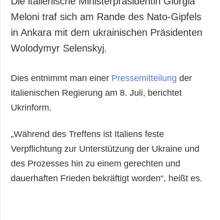
Die italienische Ministerpräsidentin Giorgia
Gesellschaft und
Meloni traf sich am Rande des Nato-Gipfels
Kultur
in Ankara mit dem ukrainischen Präsidenten
Sport
Wolodymyr Selenskyj.
Kriminalität
Notstand und
Notfälle
Dies entnimmt man einer
Pressemitteilung
der
italienischen Regierung am 8. Juli, berichtet
ZUSÄTZLICH
LEISTUNGEN
Ukrinform.
Veröffentlichungen
Abonnement
Interview
Fotobank
„Während des Treffens ist Italiens feste
Fotos
Verpflichtung zur Unterstützung der Ukraine und
Video
des Prozesses hin zu einem gerechten und
dauerhaften Frieden bekräftigt worden“, heißt es.