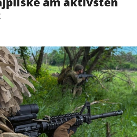
ajpilske am aktivsten
t