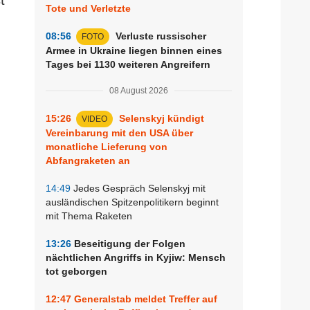
Tote und Verletzte
08:56
Verluste russischer
FOTO
Armee in Ukraine liegen binnen eines
Tages bei 1130 weiteren Angreifern
08 August 2026
15:26
Selenskyj kündigt
VIDEO
Vereinbarung mit den USA über
monatliche Lieferung von
Abfangraketen an
14:49
Jedes Gespräch Selenskyj mit
ausländischen Spitzenpolitikern beginnt
mit Thema Raketen
13:26
Beseitigung der Folgen
nächtlichen Angriffs in Kyjiw: Mensch
tot geborgen
12:47
Generalstab meldet Treffer auf