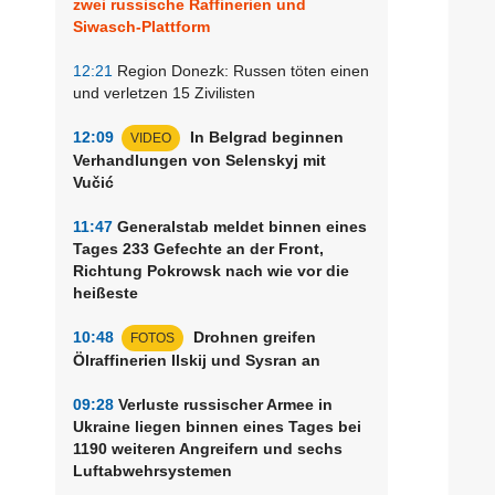
zwei russische Raffinerien und
Siwasch-Plattform
12:21
Region Donezk: Russen töten einen
und verletzen 15 Zivilisten
12:09
In Belgrad beginnen
VIDEO
Verhandlungen von Selenskyj mit
Vučić
n
11:47
Generalstab meldet binnen eines
Tages 233 Gefechte an der Front,
Richtung Pokrowsk nach wie vor die
heißeste
10:48
Drohnen greifen
FOTOS
Ölraffinerien Ilskij und Sysran an
09:28
Verluste russischer Armee in
Ukraine liegen binnen eines Tages bei
1190 weiteren Angreifern und sechs
Luftabwehrsystemen