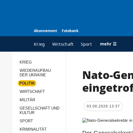
Abonnement
Fotobank
mehr ☰
Krieg
Wirtschaft
Sport
KRIEG
Nato-Gen
WIEDERAUFBAU
ALLE RUBRIKEN
A
DER UKRAINE
Krieg
Ü
eingetro
POLITIK
Wiederaufbau der
K
WIRTSCHAFT
Ukraine
MILITÄR
s
03.06.2026 13:37
Politik
GESELLSCHAFT UND
P
KULTUR
Wirtschaft
u
SPORT
p
Militär
KRIMINALITÄT
D
Der Generalsekretä