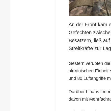
An der Front kam 
Gefechten zwischen
Besatzern, ließ au
Streitkräfte zur L
Gestern verübten die
ukrainischen Einheit
und 80 Luftangriffe 
Darüber hinaus feuert
davon mit Mehrfachra