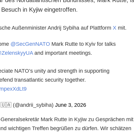
n Besuch in Kyjiw eingetroffen.
nische Außenminister Andrij Sybiha auf Plattform
X
mit.
come
@SecGenNATO
Mark Rutte to Kyiv for talks
ZelenskyyUA
and important meetings.
ciate NATO’s unity and strength in supporting
fend transatlantic security together.
/9mpexXdLt9
 🇺🇦 (@andrii_sybiha)
June 3, 2026
o-Generalsekretär Mark Rutte in Kyjiw zu Gesprächen mit
und wichtigen Treffen begrüßen zu dürfen. Wir schätzen