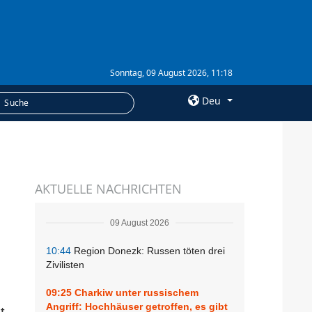
Sonntag, 09 August 2026, 11:18
Deu
×
LEISTUNGEN
AKTUELLE NACHRICHTEN
Abonnement
Fotobank
09 August 2026
10:44
Region Donezk: Russen töten drei
Zivilisten
09:25
Charkiw unter russischem
Angriff: Hochhäuser getroffen, es gibt
t