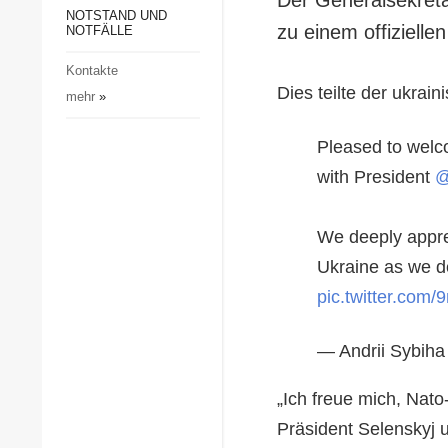
Gesellschaft und Kultur
NOTSTAND UND
zu einem offizielle
NOTFÄLLE
Sport
Kontakte
Kriminalität
Dies teilte der ukrai
mehr
»
Notstand und Notfälle
Pleased to wel
with President
@
We deeply appre
Ukraine as we de
pic.twitter.com
— Andrii Sybiha
„Ich freue mich, Nat
Präsident Selenskyj 