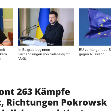
mit
In Belgrad beginnen
EU verhängt neue S
ikern
Verhandlungen von Selenskyj mit
gegen Russland
n
Vučić
ront 263 Kämpfe
, Richtungen Pokrowsk