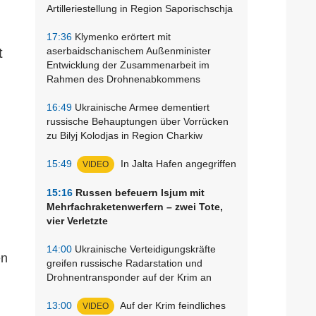
Artilleriestellung in Region Saporischschja
17:36
Klymenko erörtert mit
t
aserbaidschanischem Außenminister
Entwicklung der Zusammenarbeit im
Rahmen des Drohnenabkommens
16:49
Ukrainische Armee dementiert
russische Behauptungen über Vorrücken
zu Bilyj Kolodjas in Region Charkiw
15:49
In Jalta Hafen angegriffen
VIDEO
15:16
Russen befeuern Isjum mit
Mehrfachraketenwerfern – zwei Tote,
vier Verletzte
14:00
Ukrainische Verteidigungskräfte
en
greifen russische Radarstation und
Drohnentransponder auf der Krim an
13:00
Auf der Krim feindliches
VIDEO