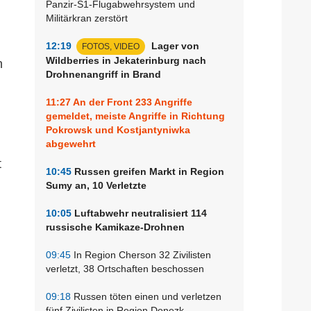
Panzir-S1-Flugabwehrsystem und
Militärkran zerstört
12:19
Lager von
FOTOS, VIDEO
Wildberries in Jekaterinburg nach
n
Drohnenangriff in Brand
11:27
An der Front 233 Angriffe
gemeldet, meiste Angriffe in Richtung
Pokrowsk und Kostjantyniwka
abgewehrt
t
10:45
Russen greifen Markt in Region
Sumy an, 10 Verletzte
10:05
Luftabwehr neutralisiert 114
russische Kamikaze-Drohnen
09:45
In Region Cherson 32 Zivilisten
verletzt, 38 Ortschaften beschossen
09:18
Russen töten einen und verletzen
fünf Zivilisten in Region Donezk