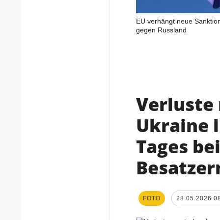
EU verhängt neue Sanktio
gegen Russland
Verluste
Ukraine 
Tages be
Besatzer
FOTO
28.05.2026 0