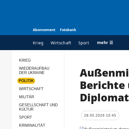
Abonnement
Fotobank
mehr ☰
Krieg
Wirtschaft
Sport
KRIEG
Außenmin
WIEDERAUFBAU
ALLE RUBRIKEN
A
DER UKRAINE
Krieg
Ü
Berichte
POLITIK
Wiederaufbau der
K
WIRTSCHAFT
Diplomat
Ukraine
MILITÄR
s
Politik
GESELLSCHAFT UND
P
KULTUR
Wirtschaft
u
28.05.2026 10:45
SPORT
p
Militär
KRIMINALITÄT
D