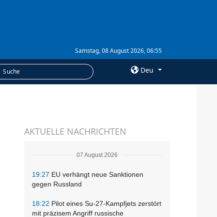
Samstag, 08 August 2026, 06:55
Deu
×
LEISTUNGEN
AKTUELLE NACHRICHTEN
Abonnement
Fotobank
07 August 2026
19:27
EU verhängt neue Sanktionen
gegen Russland
18:22
Pilot eines Su-27-Kampfjets zerstört
mit präzisem Angriff russische