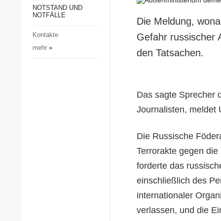
Gesellschaft und Kultur
NOTSTAND UND
NOTFÄLLE
Die Meldung, wonac
Sport
Kontakte
Gefahr russischer 
Kriminalität
mehr
»
den Tatsachen.
Notstand und Notfälle
Das sagte Sprecher d
Journalisten, meldet
Die Russische Födera
Terrorakte gegen die
forderte das russisc
einschließlich des P
internationaler Organ
verlassen, und die E