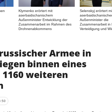
nen
Klymenko erörtert mit
Selenskyj erörtert mi
aserbaidschanischem
aserbaidschanisch
Außenminister Entwicklung der
Außenminister die
Zusammenarbeit im Rahmen des
Zusammenarbeit in 
Drohnenabkommens
Verteidigung und Wir
 russischer Armee in
liegen binnen eines
i 1160 weiteren
n
8:50