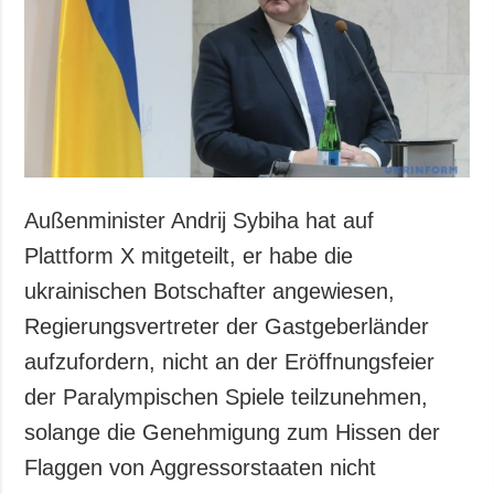
Gesellschaft und
Kultur
Sport
Kriminalität
Notstand und
Notfälle
ZUSÄTZLICH
LEISTUNGEN
Außenminister Andrij Sybiha hat auf
Veröffentlichungen
Abonnement
Plattform X mitgeteilt, er habe die
Interview
Fotobank
ukrainischen Botschafter angewiesen,
Fotos
Regierungsvertreter der Gastgeberländer
Video
aufzufordern, nicht an der Eröffnungsfeier
der Paralympischen Spiele teilzunehmen,
solange die Genehmigung zum Hissen der
Flaggen von Aggressorstaaten nicht