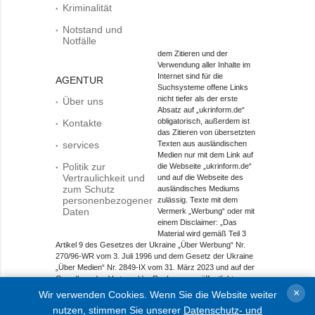
Kriminalität
Notstand und
Notfälle
dem Zitieren und der
Verwendung aller Inhalte im
Internet sind für die
AGENTUR
Suchsysteme offene Links
nicht tiefer als der erste
Über uns
Absatz auf „ukrinform.de“
obligatorisch, außerdem ist
Kontakte
das Zitieren von übersetzten
services
Texten aus ausländischen
Medien nur mit dem Link auf
Politik zur
die Webseite „ukrinform.de“
Vertraulichkeit und
und auf die Webseite des
zum Schutz
ausländisches Mediums
personenbezogener
zulässig. Texte mit dem
Daten
Vermerk „Werbung“ oder mit
einem Disclaimer: „Das
Material wird gemäß Teil 3
Artikel 9 des Gesetzes der Ukraine „Über Werbung“ Nr.
270/96-WR vom 3. Juli 1996 und dem Gesetz der Ukraine
„Über Medien“ Nr. 2849-IX vom 31. März 2023 und auf der
Grundlage des Vertrags/der Rechnung veröffentlicht.
×
Wir verwenden Cookies. Wenn Sie die Website weiter
Objekt im Bereich Onlinemedien; Medien-ID R40-01421.
nutzen, stimmen Sie unserer
Datenschutz- und