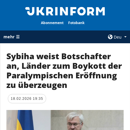
Abonnement
Fotobank
mehr ☰
Deu
×
Sybiha weist Botschafter
an, Länder zum Boykott der
ALLE
AGENTUR
RUBRIKEN
Paralympischen Eröffnung
Über uns
Krieg
zu überzeugen
Kontakte
Wiederaufbau
services
der Ukraine
18.02.2026 19:35
Politik zur
Politik
Vertraulichkeit
und zum Schutz
Wirtschaft
personenbezogener
Militär
Daten