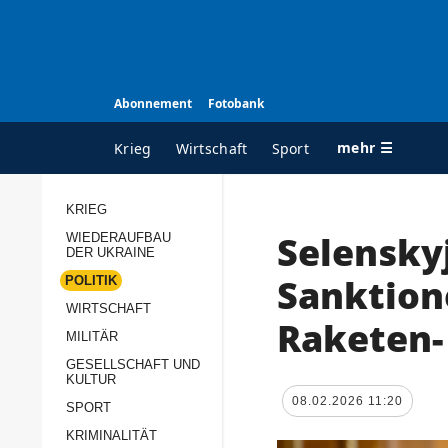
Abonnement
Fotobank
mehr ☰
Krieg
Wirtschaft
Sport
KRIEG
Selensky
WIEDERAUFBAU
ALLE RUBRIKEN
A
DER UKRAINE
Krieg
Ü
Sanktion
POLITIK
Wiederaufbau der
K
WIRTSCHAFT
Raketen-
Ukraine
MILITÄR
s
Politik
GESELLSCHAFT UND
P
KULTUR
Wirtschaft
u
08.02.2026 11:20
SPORT
p
Militär
KRIMINALITÄT
D