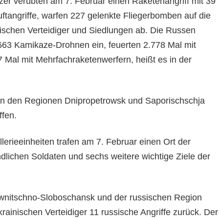
zer verübten am 7. Februar einen Raketenangriff mit 39
ftangriffe, warfen 227 gelenkte Fliegerbomben auf die
nischen Verteidiger und Siedlungen ab. Die Russen
63 Kamikaze-Drohnen ein, feuerten 2.778 Mal mit
117 Mal mit Mehrfachraketenwerfern, heißt es in der
in den Regionen Dnipropetrowsk und Saporischschja
ffen.
llerieeinheiten trafen am 7. Februar einen Ort der
lichen Soldaten und sechs weitere wichtige Ziele der
iwnitschno-Sloboschansk und der russischen Region
rainischen Verteidiger 11 russische Angriffe zurück. Der