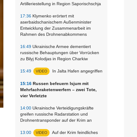
Artilleriestellung in Region Saporischschja
17:36
Klymenko erörtert mit
aserbaidschanischem Außenminister
Entwicklung der Zusammenarbeit im
Rahmen des Drohnenabkommens
16:49
Ukrainische Armee dementiert
russische Behauptungen über Vorrücken
zu Bilyj Kolodjas in Region Charkiw
15:49
In Jalta Hafen angegriffen
VIDEO
15:16
Russen befeuern Isjum mit
Mehrfachraketenwerfern – zwei Tote,
vier Verletzte
14:00
Ukrainische Verteidigungskräfte
greifen russische Radarstation und
Drohnentransponder auf der Krim an
13:00
Auf der Krim feindliches
VIDEO