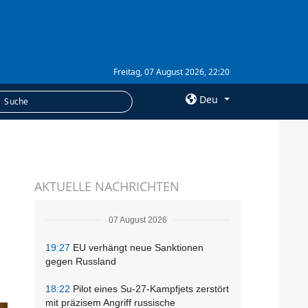
Freitag, 07 August 2026, 22:20
Deu
×
LEISTUNGEN
AKTUELLE NACHRICHTEN
Abonnement
Fotobank
07 August 2026
19:27
EU verhängt neue Sanktionen
gegen Russland
18:22
Pilot eines Su-27-Kampfjets zerstört
mit präzisem Angriff russische