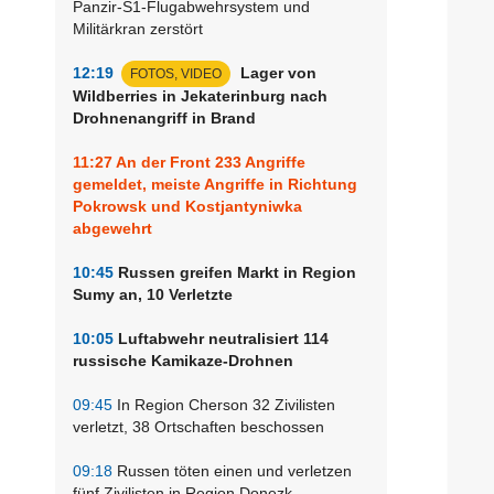
Panzir-S1-Flugabwehrsystem und
Militärkran zerstört
12:19
Lager von
FOTOS, VIDEO
Wildberries in Jekaterinburg nach
Drohnenangriff in Brand
11:27
An der Front 233 Angriffe
gemeldet, meiste Angriffe in Richtung
Pokrowsk und Kostjantyniwka
abgewehrt
10:45
Russen greifen Markt in Region
Sumy an, 10 Verletzte
10:05
Luftabwehr neutralisiert 114
russische Kamikaze-Drohnen
09:45
In Region Cherson 32 Zivilisten
verletzt, 38 Ortschaften beschossen
09:18
Russen töten einen und verletzen
fünf Zivilisten in Region Donezk