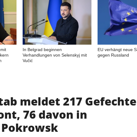
mit
In Belgrad beginnen
EU verhängt neue S
ikern
Verhandlungen von Selenskyj mit
gegen Russland
n
Vučić
tab meldet 217 Gefechte
ont, 76 davon in
 Pokrowsk