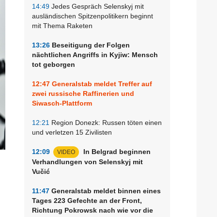
14:49
Jedes Gespräch Selenskyj mit
ausländischen Spitzenpolitikern beginnt
mit Thema Raketen
13:26
Beseitigung der Folgen
nächtlichen Angriffs in Kyjiw: Mensch
tot geborgen
12:47
Generalstab meldet Treffer auf
zwei russische Raffinerien und
Siwasch-Plattform
12:21
Region Donezk: Russen töten einen
und verletzen 15 Zivilisten
12:09
In Belgrad beginnen
VIDEO
Verhandlungen von Selenskyj mit
Vučić
11:47
Generalstab meldet binnen eines
Tages 223 Gefechte an der Front,
Richtung Pokrowsk nach wie vor die