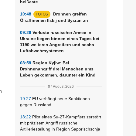
heißeste
10:48
Drohnen greifen
FOTOS
Ölraffinerien Ilskij und Sysran an
)
09:28
Verluste russischer Armee in
Ukraine liegen binnen eines Tages bei
1190 weiteren Angreifern und sechs
Luftabwehrsystemen
08:59
Region Kyjiw: Bei
Drohnenangriff drei Menschen ums
Leben gekommen, darunter ein Kind
07 August 2026
m
19:27
EU verhängt neue Sanktionen
gegen Russland
t
18:22
Pilot eines Su-27-Kampfjets zerstört
mit präzisem Angriff russische
Artilleriestellung in Region Saporischschja