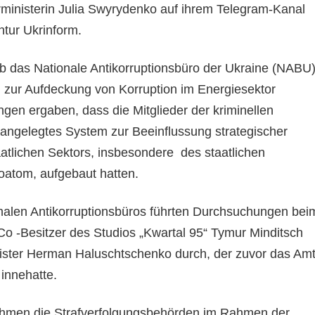
erministerin Julia Swyrydenko auf ihrem Telegram-Kanal
ntur Ukrinform.
 das Nationale Antikorruptionsbüro der Ukraine (NABU
 zur Aufdeckung von Korruption im Energiesektor
ngen ergaben, dass die Mitglieder der kriminellen
 angelegtes System zur Beeinflussung strategischer
tlichen Sektors, insbesondere des staatlichen
atom, aufgebaut hatten.
onalen Antikorruptionsbüros führten Durchsuchungen bei
 -Besitzer des Studios „Kwartal 95“ Tymur Minditsch
ister Herman Haluschtschenko durch, der zuvor das Am
innehatte.
men die Strafverfolgungsbehörden im Rahmen der