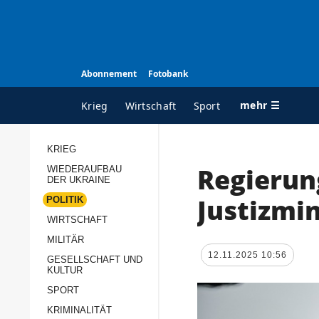
Abonnement
Fotobank
mehr ☰
Krieg
Wirtschaft
Sport
KRIEG
Regierun
WIEDERAUFBAU
ALLE RUBRIKEN
A
DER UKRAINE
Krieg
Ü
Justizmi
POLITIK
Wiederaufbau der
K
WIRTSCHAFT
Ukraine
MILITÄR
s
12.11.2025 10:56
Politik
GESELLSCHAFT UND
P
KULTUR
Wirtschaft
u
SPORT
p
Militär
KRIMINALITÄT
D