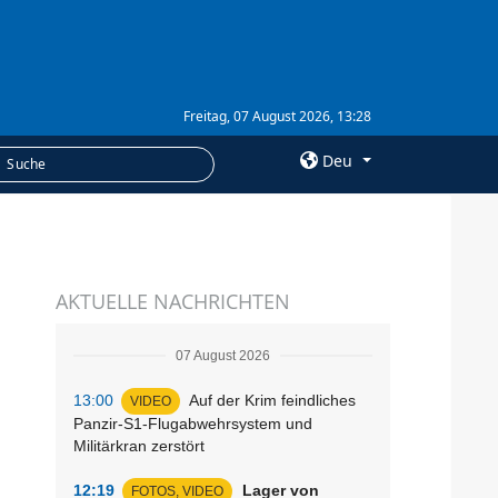
Freitag, 07 August 2026, 13:28
Deu
×
LEISTUNGEN
AKTUELLE NACHRICHTEN
Abonnement
Fotobank
07 August 2026
13:00
Auf der Krim feindliches
VIDEO
Panzir-S1-Flugabwehrsystem und
Militärkran zerstört
12:19
Lager von
FOTOS, VIDEO