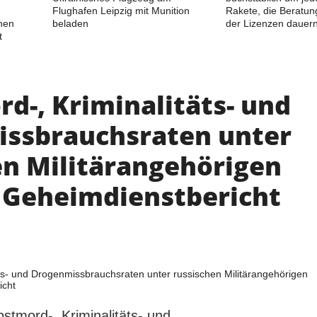
Flughafen Leipzig mit Munition
Rakete, die Beratun
hen
beladen
der Lizenzen dauer
t
d-, Kriminalitäts- und
ssbrauchsraten unter
en Militärangehörigen
– Geheimdienstbericht
stmord-, Kriminalitäts- und