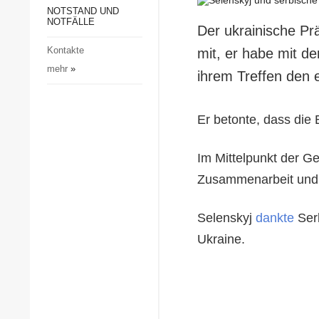
Gesellschaft und Kultur
NOTSTAND UND
NOTFÄLLE
Der ukrainische Pr
Sport
Kontakte
mit, er habe mit d
Kriminalität
mehr
»
ihrem Treffen den 
Notstand und Notfälle
Er betonte, dass die 
Im Mittelpunkt der G
Zusammenarbeit und P
Selenskyj
dankte
Serb
Ukraine.