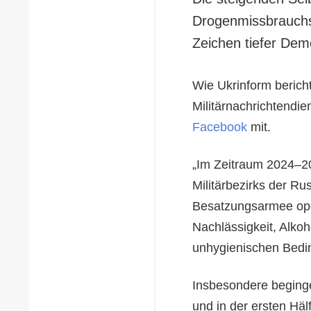
Drogenmissbrauchsr
Zeichen tiefer Dem
Wie Ukrinform bericht
Militärnachrichtendi
Facebook
mit.
„Im Zeitraum 2024–20
Militärbezirks der Ru
Besatzungsarmee oper
Nachlässigkeit, Alko
unhygienischen Bedin
Insbesondere beging
und in der ersten Hä