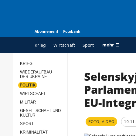
Abonnement
Fotobank
mehr ☰
Krieg
Wirtschaft
Sport
KRIEG
Selensky
WIEDERAUFBAU
ALLE RUBRIKEN
A
DER UKRAINE
Krieg
Ü
Parlamen
POLITIK
Wiederaufbau der
K
WIRTSCHAFT
EU-Integ
Ukraine
MILITÄR
s
Politik
GESELLSCHAFT UND
P
KULTUR
Wirtschaft
u
FOTO, VIDEO
10.11
SPORT
p
Militär
KRIMINALITÄT
D