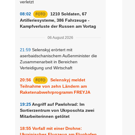
verletzt
08:02
1210 Soldaten, 67
FOTO
Artilleriesysteme, 386 Fahrzeuge -
Kampfverluste der Russen am Vortag
06 August 2026
21:59
Selenskyj erörtert mit
aserbaidschanischem Außenminister die
Zusammenarbeit in Bereichen
Verteidigung und Wirtschaft
20:56
Selenskyj meldet
FOTO
Teilnahme von zehn Ländern am
Raketenabwehrprogramm FREYJA
19:25
Angriff auf Pawlohrad: Im
Sortierzentrum von Ukrposchta zwei
Mitarbeiterinnen getötet
18:55
Vorfall mit einer Drohne:
Ukrainisches Flugzeug am Flughafen