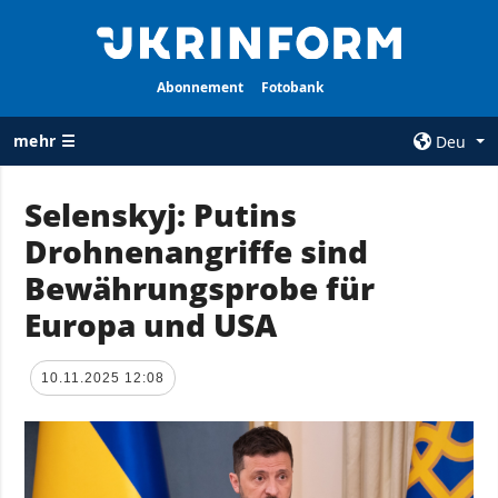
Abonnement
Fotobank
mehr ☰
Deu
×
Selenskyj: Putins
Drohnenangriffe sind
ALLE
AGENTUR
RUBRIKEN
Bewährungsprobe für
Über uns
Krieg
Europa und USA
Kontakte
Wiederaufbau
services
der Ukraine
10.11.2025 12:08
Politik zur
Politik
Vertraulichkeit
und zum Schutz
Wirtschaft
personenbezogener
Militär
Daten