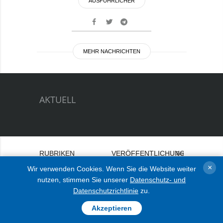
AUSFÜHRLICHER
MEHR NACHRICHTEN
AKTUELL
RUBRIKEN
VERÖFFENTLICHUNGEN
Bei
×
Krieg
Wir verwenden Cookies. Wenn Sie die Website weiter
INTERVIEW
nutzen, stimmen Sie unserer
Datenschutz- und
Wiederaufbau der
FOTOS
Datenschutzrichtlinie
zu.
Ukraine
VIDEO
Politik
Akzeptieren
Wirtschaft