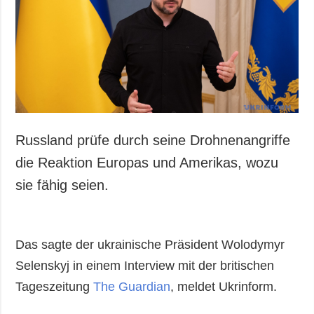
Gesellschaft und
Kultur
Sport
Kriminalität
Notstand und
Notfälle
ZUSÄTZLICH
LEISTUNGEN
Russland prüfe durch seine Drohnenangriffe
Veröffentlichungen
Abonnement
die Reaktion Europas und Amerikas, wozu
Interview
Fotobank
sie fähig seien.
Fotos
Video
Das sagte der ukrainische Präsident Wolodymyr
Selenskyj in einem Interview mit der britischen
Tageszeitung
The Guardian
, meldet Ukrinform.