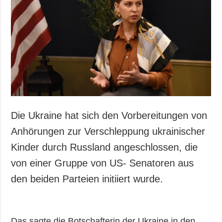
Gesellschaft und
Kultur
Sport
Kriminalität
Notstand und
Notfälle
ZUSÄTZLICH
LEISTUNGEN
Veröffentlichungen
Abonnement
Die Ukraine hat sich den Vorbereitungen von
Interview
Fotobank
Anhörungen zur Verschleppung ukrainischer
Fotos
Kinder durch Russland angeschlossen, die
Video
von einer Gruppe von US- Senatoren aus
den beiden Parteien initiiert wurde.
Das sagte die Botschafterin der Ukraine in den