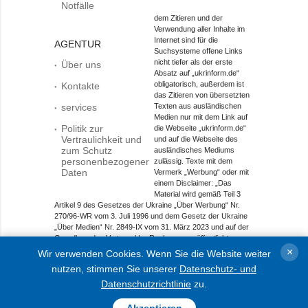
Notfälle
dem Zitieren und der
Verwendung aller Inhalte im
Internet sind für die
AGENTUR
Suchsysteme offene Links
nicht tiefer als der erste
Über uns
Absatz auf „ukrinform.de“
obligatorisch, außerdem ist
Kontakte
das Zitieren von übersetzten
services
Texten aus ausländischen
Medien nur mit dem Link auf
Politik zur
die Webseite „ukrinform.de“
Vertraulichkeit und
und auf die Webseite des
zum Schutz
ausländisches Mediums
personenbezogener
zulässig. Texte mit dem
Daten
Vermerk „Werbung“ oder mit
einem Disclaimer: „Das
Material wird gemäß Teil 3
Artikel 9 des Gesetzes der Ukraine „Über Werbung“ Nr.
270/96-WR vom 3. Juli 1996 und dem Gesetz der Ukraine
„Über Medien“ Nr. 2849-IX vom 31. März 2023 und auf der
Grundlage des Vertrags/der Rechnung veröffentlicht.
×
Wir verwenden Cookies. Wenn Sie die Website weiter
Objekt im Bereich Onlinemedien; Medien-ID R40-01421.
nutzen, stimmen Sie unserer
Datenschutz- und
© 2015-2026 Ukrinform. Alle Rechte sind geschützt.
Datenschutzrichtlinie
zu.