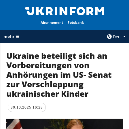
Abonnement
Fotobank
mehr ☰
Deu
×
Ukraine beteiligt sich an
Vorbereitungen von
ALLE
AGENTUR
RUBRIKEN
Anhörungen im US- Senat
Über uns
Krieg
zur Verschleppung
Kontakte
Wiederaufbau
ukrainischer Kinder
services
der Ukraine
Politik zur
Politik
Vertraulichkeit
30.10.2025 16:28
und zum Schutz
Wirtschaft
personenbezogener
Militär
Daten