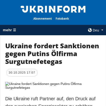
Abonnement
Fotobank
mehr ☰
Deu
×
Ukraine fordert Sanktionen
gegen Putins Ölfirma
ALLE
AGENTUR
RUBRIKEN
Surgutnefetegas
Über uns
Krieg
Kontakte
Wiederaufbau
30.10.2025 17:07
services
der Ukraine
Politik zur
Politik
Vertraulichkeit
und zum Schutz
Wirtschaft
personenbezogener
Die Ukraine ruft Partner auf, den Druck auf
Militär
Daten