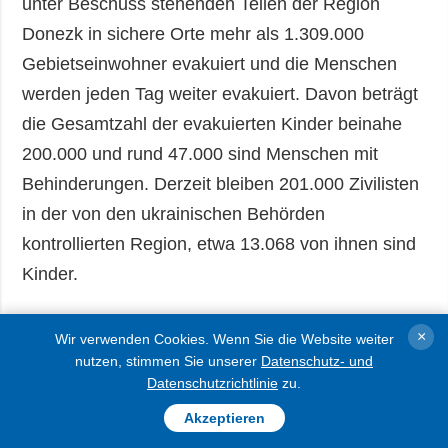
unter Beschuss stehenden Teilen der Region
Donezk in sichere Orte mehr als 1.309.000
Gebietseinwohner evakuiert und die Menschen
werden jeden Tag weiter evakuiert. Davon beträgt
die Gesamtzahl der evakuierten Kinder beinahe
200.000 und rund 47.000 sind Menschen mit
Behinderungen. Derzeit bleiben 201.000 Zivilisten
in der von den ukrainischen Behörden
kontrollierten Region, etwa 13.068 von ihnen sind
Kinder.
In der Region Donezk bleiben noch 15.900
×
Wir verwenden Cookies. Wenn Sie die Website weiter
Zivilisten in der Zone aktiver Kampfhandlungen,
nutzen, stimmen Sie unserer
Datenschutz- und
Datenschutzrichtlinie
zu.
und keine Kinder mehr.
Akzeptieren
Seit Dezember 2023 haben die russischen