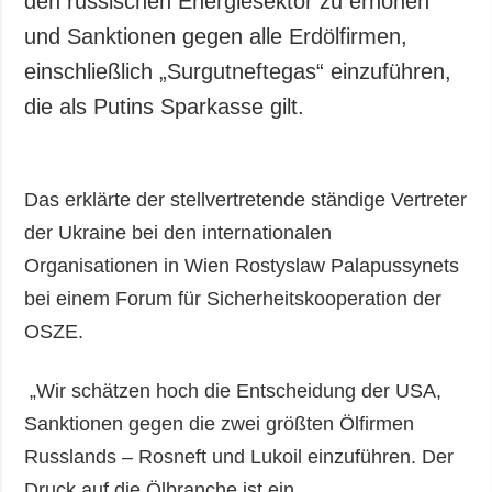
den russischen Energiesektor zu erhöhen
Gesellschaft und
und Sanktionen gegen alle Erdölfirmen,
Kultur
einschließlich „Surgutneftegas“ einzuführen,
Sport
die als Putins Sparkasse gilt.
Kriminalität
Notstand und
Notfälle
Das erklärte der stellvertretende ständige Vertreter
ZUSÄTZLICH
LEISTUNGEN
der Ukraine bei den internationalen
Veröffentlichungen
Abonnement
Organisationen in Wien Rostyslaw Palapussynets
Interview
Fotobank
bei einem Forum für Sicherheitskooperation der
Fotos
OSZE.
Video
„Wir schätzen hoch die Entscheidung der USA,
Sanktionen gegen die zwei größten Ölfirmen
Russlands – Rosneft und Lukoil einzuführen. Der
Druck auf die Ölbranche ist ein