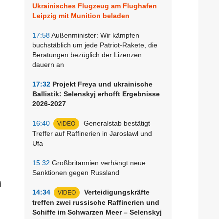
Ukrainisches Flugzeug am Flughafen
Leipzig mit Munition beladen
17:58
Außenminister: Wir kämpfen
buchstäblich um jede Patriot-Rakete, die
Beratungen bezüglich der Lizenzen
dauern an
17:32
Projekt Freya und ukrainische
Ballistik: Selenskyj erhofft Ergebnisse
2026-2027
16:40
Generalstab bestätigt
VIDEO
Treffer auf Raffinerien in Jaroslawl und
Ufa
15:32
Großbritannien verhängt neue
Sanktionen gegen Russland
i
14:34
Verteidigungskräfte
VIDEO
treffen zwei russische Raffinerien und
Schiffe im Schwarzen Meer – Selenskyj