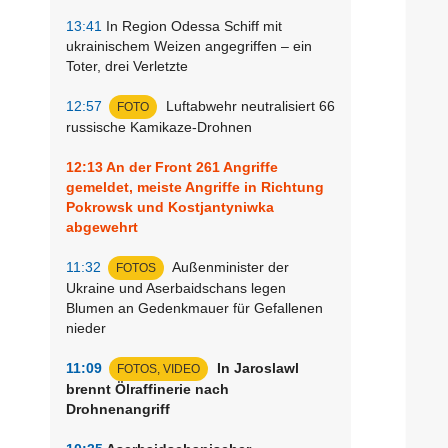
13:41
In Region Odessa Schiff mit
ukrainischem Weizen angegriffen – ein
Toter, drei Verletzte
12:57
Luftabwehr neutralisiert 66
FOTO
russische Kamikaze-Drohnen
12:13
An der Front 261 Angriffe
gemeldet, meiste Angriffe in Richtung
Pokrowsk und Kostjantyniwka
abgewehrt
11:32
Außenminister der
FOTOS
Ukraine und Aserbaidschans legen
Blumen an Gedenkmauer für Gefallenen
nieder
11:09
In Jaroslawl
FOTOS, VIDEO
brennt Ölraffinerie nach
Drohnenangriff