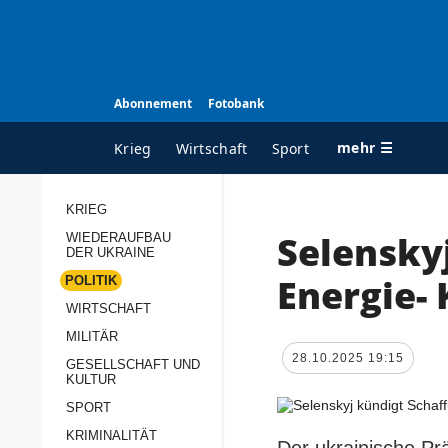
Abonnement
Fotobank
mehr ☰
Krieg
Wirtschaft
Sport
KRIEG
Selensky
WIEDERAUFBAU
ALLE RUBRIKEN
A
DER UKRAINE
Krieg
Ü
Energie- 
POLITIK
Wiederaufbau der
K
WIRTSCHAFT
Ukraine
MILITÄR
s
28.10.2025 19:15
Politik
GESELLSCHAFT UND
P
KULTUR
Wirtschaft
u
SPORT
p
Militär
KRIMINALITÄT
D
Der ukrainische Pr