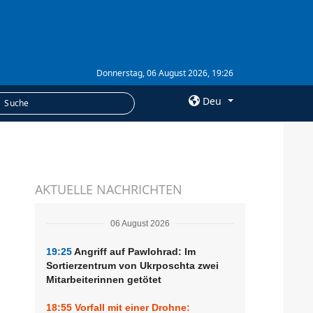
Donnerstag, 06 August 2026, 19:26
Deu
×
LEISTUNGEN
AKTUELLE NACHRICHTEN
Abonnement
Fotobank
06 August 2026
19:25
Angriff auf Pawlohrad: Im
Sortierzentrum von Ukrposchta zwei
Mitarbeiterinnen getötet
18:55
Vorfall mit einer Drohne: