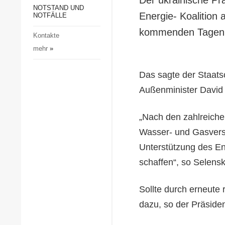
Gesellschaft und Kultur
NOTSTAND UND
Energie- Koalition 
NOTFÄLLE
Sport
kommenden Tagen a
Kontakte
Kriminalität
mehr
»
Notstand und Notfälle
Das sagte der Staats
Außenminister David
„Nach den zahlreichen
Wasser- und Gasvers
Unterstützung des En
schaffen“, so Selens
Sollte durch erneute 
dazu, so der Präside