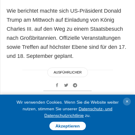
Wie berichtet machte sich US-Präsident Donald
Trump am Mittwoch auf Einladung von König
Charles III. auf den Weg zu einem Staatsbesuch
nach Großbritannien. Offizielle Veranstaltungen
sowie Treffen auf höchster Ebene sind für den 17.
und 18. September geplant.
AUSFÜHRLICHER
×
Wir verwenden Cookies. Wenn Sie die Website weiter
Russen töten einen und
nutzen, stimmen Sie unserer
Datenschutz- und
Datenschutzrichtlinie
zu.
verletzen vierzehn
Akzeptieren
Zivilisten in Region Donezk