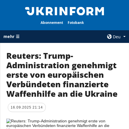
Abonnement
Fotobank
mehr ☰
Deu
×
Reuters: Trump-
Administration genehmigt
ALLE
AGENTUR
RUBRIKEN
erste von europäischen
Über uns
Krieg
Verbündeten finanzierte
Kontakte
Wiederaufbau
Waffenhilfe an die Ukraine
services
der Ukraine
Politik zur
Politik
Vertraulichkeit
16.09.2025 21:14
und zum Schutz
Wirtschaft
personenbezogener
Militär
Daten