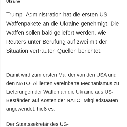
Gesellschaft und
Kultur
Trump- Administration hat die ersten US-
Sport
Waffenpakete an die Ukraine genehmigt. Die
Kriminalität
Waffen sollen bald geliefert werden, wie
Notstand und
Reuters unter Berufung auf zwei mit der
Notfälle
Situation vertrauten Quellen berichtet.
ZUSÄTZLICH
LEISTUNGEN
Veröffentlichungen
Abonnement
Interview
Fotobank
Damit wird zum ersten Mal der von den USA und
Fotos
den NATO- Alliierten vereinbarte Mechanismus zu
Video
Lieferungen der Waffen an die Ukraine aus US-
Beständen auf Kosten der NATO- Mitgliedstaaten
angewendet, hieß es.
Der Staatssekretär des US-