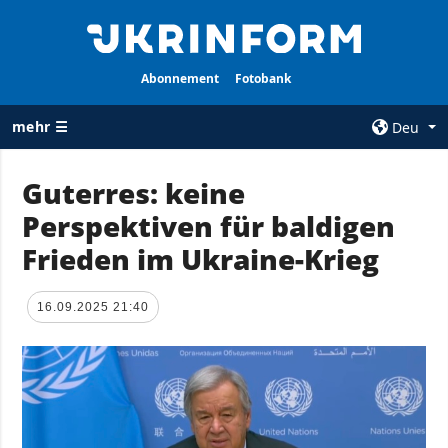
Abonnement
Fotobank
mehr ☰
Deu
×
Guterres: keine
Perspektiven für baldigen
ALLE
AGENTUR
RUBRIKEN
Frieden im Ukraine-Krieg
Über uns
Krieg
Kontakte
Wiederaufbau
16.09.2025 21:40
services
der Ukraine
Politik zur
Politik
Vertraulichkeit
und zum Schutz
Wirtschaft
personenbezogener
Militär
Daten