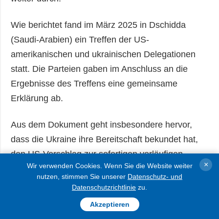
Wie berichtet fand im März 2025 in Dschidda
(Saudi-Arabien) ein Treffen der US-
amerikanischen und ukrainischen Delegationen
statt. Die Parteien gaben im Anschluss an die
Ergebnisse des Treffens eine gemeinsame
Erklärung ab.
Aus dem Dokument geht insbesondere hervor,
dass die Ukraine ihre Bereitschaft bekundet hat,
den US-Vorschlag zur sofortigen vorläufigen
×
Wir verwenden Cookies. Wenn Sie die Website weiter
Feuereinstellung für 30 Tage anzunehmen. Dieser
nutzen, stimmen Sie unserer
Datenschutz- und
kann im gegenseitigen Einvernehmen der
Datenschutzrichtlinie
zu.
Parteien verlängert werden, vorbehaltlich die
Akzeptieren
Russische Föderation ihn annimmt und