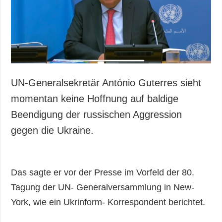
Gesellschaft und
Kultur
Sport
Kriminalität
Notstand und
Notfälle
UN-Generalsekretär António Guterres sieht
ZUSÄTZLICH
LEISTUNGEN
momentan keine Hoffnung auf baldige
Veröffentlichungen
Abonnement
Beendigung der russischen Aggression
Interview
Fotobank
gegen die Ukraine.
Fotos
Video
Das sagte er vor der Presse im Vorfeld der 80.
Tagung der UN- Generalversammlung in New-
York, wie ein Ukrinform- Korrespondent berichtet.