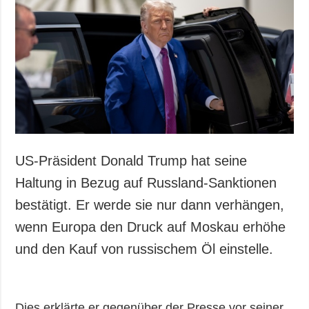
Gesellschaft und
Kultur
Sport
Kriminalität
Notstand und
Notfälle
ZUSÄTZLICH
LEISTUNGEN
Veröffentlichungen
Abonnement
US-Präsident Donald Trump hat seine
Interview
Fotobank
Haltung in Bezug auf Russland-Sanktionen
Fotos
bestätigt. Er werde sie nur dann verhängen,
Video
wenn Europa den Druck auf Moskau erhöhe
und den Kauf von russischem Öl einstelle.
Dies erklärte er gegenüber der Presse vor seiner