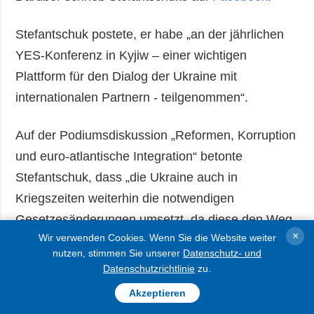
Stefantschuk postete, er habe „an der jährlichen
YES-Konferenz in Kyjiw – einer wichtigen
Plattform für den Dialog der Ukraine mit
internationalen Partnern - teilgenommen“.
Auf der Podiumsdiskussion „Reformen, Korruption
und euro-atlantische Integration“ betonte
Stefantschuk, dass „die Ukraine auch in
Kriegszeiten weiterhin die notwendigen
Gesetzesänderungen umsetzt, da diese den Weg
×
Wir verwenden Cookies. Wenn Sie die Website weiter
zur EU und zur Nato öffnen“.
nutzen, stimmen Sie unserer
Datenschutz- und
Datenschutzrichtlinie
zu.
Ihm zufolge hat die Werchowna Rada alle
Akzeptieren
Forderungen für den Beginn der Verhandlungen