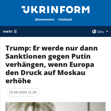
Abonnement
Fotobank
mehr ☰
Deu
×
Trump: Er werde nur dann
Sanktionen gegen Putin
ALLE
AGENTUR
RUBRIKEN
verhängen, wenn Europa
Über uns
Krieg
den Druck auf Moskau
Kontakte
Wiederaufbau
erhöhe
services
der Ukraine
Politik zur
Politik
Vertraulichkeit
15.09.2025 11:30
und zum Schutz
Wirtschaft
personenbezogener
Militär
Daten