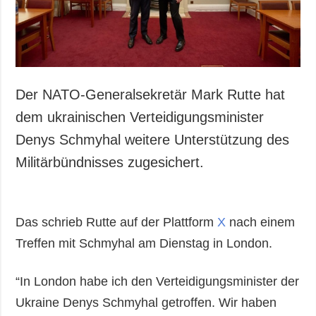
Gesellschaft und
Kultur
Sport
Kriminalität
Notstand und
Der NATO-Generalsekretär Mark Rutte hat
Notfälle
dem ukrainischen Verteidigungsminister
ZUSÄTZLICH
LEISTUNGEN
Denys Schmyhal weitere Unterstützung des
Veröffentlichungen
Abonnement
Militärbündnisses zugesichert.
Interview
Fotobank
Fotos
Das schrieb Rutte auf der Plattform
X
nach einem
Video
Treffen mit Schmyhal am Dienstag in London.
“In London habe ich den Verteidigungsminister der
Ukraine Denys Schmyhal getroffen. Wir haben