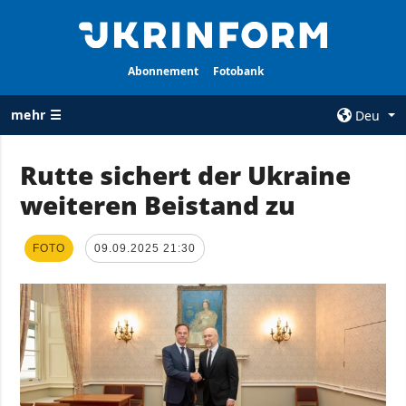
Abonnement
Fotobank
mehr ☰
Deu
×
Rutte sichert der Ukraine
weiteren Beistand zu
ALLE
AGENTUR
RUBRIKEN
Über uns
FOTO
Krieg
09.09.2025 21:30
Kontakte
Wiederaufbau
services
der Ukraine
Politik zur
Politik
Vertraulichkeit
und zum Schutz
Wirtschaft
personenbezogener
Militär
Daten