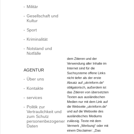
Militär
Gesellschaft und
Kultur
Sport
Kriminalität
Notstand und
Notfälle
dem Zitieren und der
Verwendung aller Inhalte im
Internet sind für die
AGENTUR
Suchsysteme offene Links
nicht tiefer als der erste
Über uns
Absatz auf „ukrinform.de“
obligatorisch, außerdem ist
Kontakte
das Zitieren von übersetzten
services
Texten aus ausländischen
Medien nur mit dem Link auf
Politik zur
die Webseite „ukrinform.de“
Vertraulichkeit und
und auf die Webseite des
zum Schutz
ausländisches Mediums
personenbezogener
zulässig. Texte mit dem
Daten
Vermerk „Werbung“ oder mit
einem Disclaimer: „Das