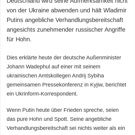
Deutschland wird seine Aufmerksamkeit nicht
Gesellschaft und
von der Ukraine abwenden und hält Wladimir
Kultur
Putins angebliche Verhandlungsbereitschaft
Sport
angesichts zunehmender russischer Angriffe
Kriminalität
für Hohn.
Notstand und
Notfälle
Dies erklärte heute der deutsche Außenminister
ZUSÄTZLICH
LEISTUNGEN
Johann Wadephul auf einer mit seinem
Veröffentlichungen
Abonnement
ukrainischen Amtskollegen Andrij Sybiha
Interview
Fotobank
gemeinsamen Pressekonferenz in Kyjiw, berichtet
Fotos
ein Ukrinform-Korrespondent.
Video
Wenn Putin heute über Frieden spreche, seien
das pure Hohn und Spott. Seine angebliche
Verhandlungsbereitschaft sei nichts weiter als ein