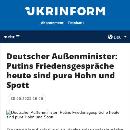
Abonnement
Fotobank
mehr ☰
Deu
×
Deutscher Außenminister:
Putins Friedensgespräche
ALLE
AGENTUR
RUBRIKEN
heute sind pure Hohn und
Über uns
Krieg
Spott
Kontakte
Wiederaufbau
services
der Ukraine
30.06.2025 16:56
Politik zur
Politik
Vertraulichkeit
und zum Schutz
Wirtschaft
personenbezogener
Militär
Daten