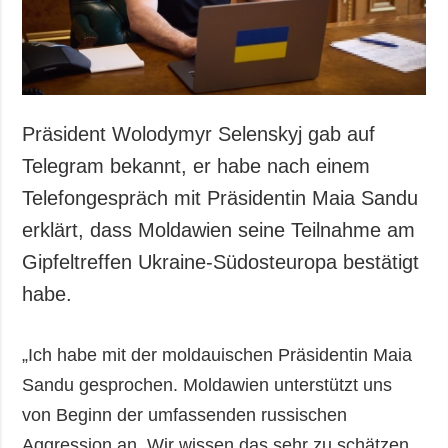
Gesellschaft und
Kultur
Sport
Kriminalität
Notstand und
Präsident Wolodymyr Selenskyj gab auf
Notfälle
Telegram bekannt, er habe nach einem
ZUSÄTZLICH
LEISTUNGEN
Telefongespräch mit Präsidentin Maia Sandu
Veröffentlichungen
Abonnement
erklärt, dass Moldawien seine Teilnahme am
Interview
Fotobank
Gipfeltreffen Ukraine-Südosteuropa bestätigt
Fotos
habe.
Video
„Ich habe mit der moldauischen Präsidentin Maia
Sandu gesprochen. Moldawien unterstützt uns
von Beginn der umfassenden russischen
Aggression an. Wir wissen das sehr zu schätzen