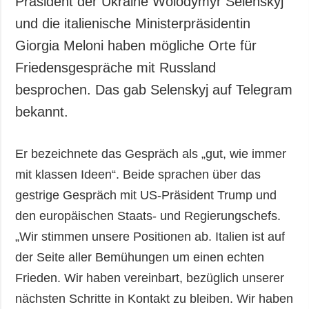
Präsident der Ukraine Wolodymyr Selenskyj
Gesellschaft und
und die italienische Ministerpräsidentin
Kultur
Giorgia Meloni haben mögliche Orte für
Sport
Friedensgespräche mit Russland
Kriminalität
besprochen. Das gab Selenskyj auf Telegram
Notstand und
Notfälle
bekannt.
ZUSÄTZLICH
LEISTUNGEN
Er bezeichnete das Gespräch als „gut, wie immer
Veröffentlichungen
Abonnement
mit klassen Ideen“. Beide sprachen über das
Interview
Fotobank
gestrige Gespräch mit US-Präsident Trump und
Fotos
den europäischen Staats- und Regierungschefs.
Video
„Wir stimmen unsere Positionen ab. Italien ist auf
der Seite aller Bemühungen um einen echten
Frieden. Wir haben vereinbart, bezüglich unserer
nächsten Schritte in Kontakt zu bleiben. Wir haben