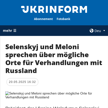
Abonnement
Fotobank
mehr ☰
Deu
×
Selenskyj und Meloni
sprechen über mögliche
ALLE
AGENTUR
RUBRIKEN
Orte für Verhandlungen mit
Über uns
Krieg
Russland
Kontakte
Wiederaufbau
services
der Ukraine
20.05.2025 16:32
Politik zur
Politik
Vertraulichkeit
und zum Schutz
Wirtschaft
personenbezogener
Militär
Daten