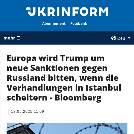
Abonnement
Fotobank
mehr ☰
Deu
×
Europa wird Trump um
neue Sanktionen gegen
ALLE
AGENTUR
RUBRIKEN
Russland bitten, wenn die
Über uns
Krieg
Verhandlungen in Istanbul
Kontakte
Wiederaufbau
scheitern - Bloomberg
services
der Ukraine
Politik zur
Politik
Vertraulichkeit
13.05.2025 11:09
und zum Schutz
Wirtschaft
personenbezogener
Militär
Daten