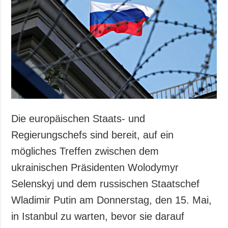
Gesellschaft und
Kultur
Sport
Kriminalität
Notstand und
Notfälle
ZUSÄTZLICH
LEISTUNGEN
Veröffentlichungen
Abonnement
Die europäischen Staats- und
Interview
Fotobank
Regierungschefs sind bereit, auf ein
Fotos
mögliches Treffen zwischen dem
Video
ukrainischen Präsidenten Wolodymyr
Selenskyj und dem russischen Staatschef
Wladimir Putin am Donnerstag, den 15. Mai,
in Istanbul zu warten, bevor sie darauf