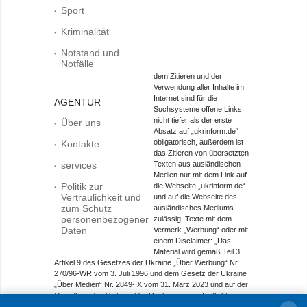
Sport
Kriminalität
Notstand und
Notfälle
dem Zitieren und der
Verwendung aller Inhalte im
Internet sind für die
AGENTUR
Suchsysteme offene Links
nicht tiefer als der erste
Über uns
Absatz auf „ukrinform.de“
obligatorisch, außerdem ist
Kontakte
das Zitieren von übersetzten
services
Texten aus ausländischen
Medien nur mit dem Link auf
Politik zur
die Webseite „ukrinform.de“
Vertraulichkeit und
und auf die Webseite des
zum Schutz
ausländisches Mediums
personenbezogener
zulässig. Texte mit dem
Daten
Vermerk „Werbung“ oder mit
einem Disclaimer: „Das
Material wird gemäß Teil 3
Artikel 9 des Gesetzes der Ukraine „Über Werbung“ Nr.
270/96-WR vom 3. Juli 1996 und dem Gesetz der Ukraine
„Über Medien“ Nr. 2849-IX vom 31. März 2023 und auf der
Grundlage des Vertrags/der Rechnung veröffentlicht.