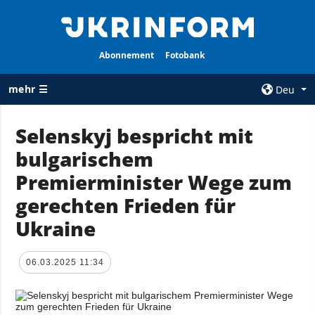
Abonnement
Fotobank
mehr ☰
Deu
×
Selenskyj bespricht mit
bulgarischem
ALLE
AGENTUR
RUBRIKEN
Premierminister Wege zum
Über uns
Krieg
gerechten Frieden für
Kontakte
Wiederaufbau
Ukraine
services
der Ukraine
Politik zur
Politik
Vertraulichkeit
06.03.2025 11:34
und zum Schutz
Wirtschaft
personenbezogener
Militär
Daten