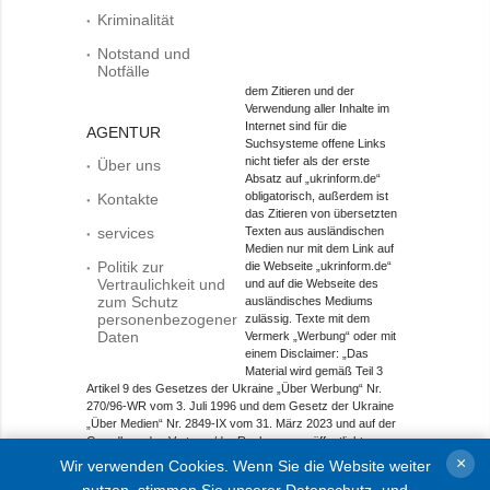
Kriminalität
Notstand und
Notfälle
dem Zitieren und der
Verwendung aller Inhalte im
Internet sind für die
AGENTUR
Suchsysteme offene Links
nicht tiefer als der erste
Über uns
Absatz auf „ukrinform.de“
obligatorisch, außerdem ist
Kontakte
das Zitieren von übersetzten
services
Texten aus ausländischen
Medien nur mit dem Link auf
Politik zur
die Webseite „ukrinform.de“
Vertraulichkeit und
und auf die Webseite des
zum Schutz
ausländisches Mediums
personenbezogener
zulässig. Texte mit dem
Daten
Vermerk „Werbung“ oder mit
einem Disclaimer: „Das
Material wird gemäß Teil 3
Artikel 9 des Gesetzes der Ukraine „Über Werbung“ Nr.
270/96-WR vom 3. Juli 1996 und dem Gesetz der Ukraine
„Über Medien“ Nr. 2849-IX vom 31. März 2023 und auf der
Grundlage des Vertrags/der Rechnung veröffentlicht.
×
Wir verwenden Cookies. Wenn Sie die Website weiter
Objekt im Bereich Onlinemedien; Medien-ID R40-01421.