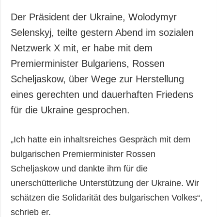
Gesellschaft und
Kultur
Der Präsident der Ukraine, Wolodymyr
Sport
Selenskyj, teilte gestern Abend im sozialen
Kriminalität
Netzwerk X mit, er habe mit dem
Notstand und
Premierminister Bulgariens, Rossen
Notfälle
Scheljaskow, über Wege zur Herstellung
eines gerechten und dauerhaften Friedens
ZUSÄTZLICH
LEISTUNGEN
Veröffentlichungen
Abonnement
für die Ukraine gesprochen.
Interview
Fotobank
Fotos
„Ich hatte ein inhaltsreiches Gespräch mit dem
bulgarischen Premierminister Rossen
Video
Scheljaskow und dankte ihm für die
unerschütterliche Unterstützung der Ukraine. Wir
schätzen die Solidarität des bulgarischen Volkes“,
schrieb er.