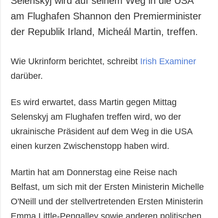
Selenskyj wird auf seinem Weg in die USA
Gesellschaft und
am Flughafen Shannon den Premierminister
Kultur
der Republik Irland, Micheál Martin, treffen.
Sport
Kriminalität
Wie Ukrinform berichtet, schreibt
Irish Examiner
Notstand und
Notfälle
darüber.
ZUSÄTZLICH
LEISTUNGEN
Es wird erwartet, dass Martin gegen Mittag
Veröffentlichungen
Abonnement
Selenskyj am Flughafen treffen wird, wo der
Interview
Fotobank
ukrainische Präsident auf dem Weg in die USA
Fotos
einen kurzen Zwischenstopp haben wird.
Video
Martin hat am Donnerstag eine Reise nach
Belfast, um sich mit der Ersten Ministerin Michelle
O'Neill und der stellvertretenden Ersten Ministerin
Emma Little-Pengalley sowie anderen politischen