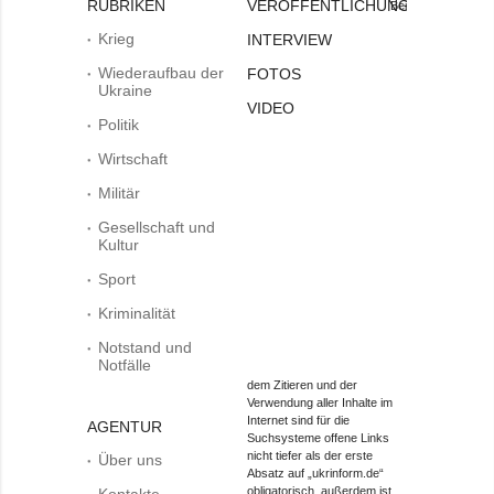
RUBRIKEN
VERÖFFENTLICHUNGEN
Bei
Krieg
INTERVIEW
Wiederaufbau der
FOTOS
Ukraine
VIDEO
Politik
Wirtschaft
Militär
Gesellschaft und
Kultur
Sport
Kriminalität
Notstand und
Notfälle
dem Zitieren und der
Verwendung aller Inhalte im
Internet sind für die
AGENTUR
Suchsysteme offene Links
nicht tiefer als der erste
Über uns
Absatz auf „ukrinform.de“
obligatorisch, außerdem ist
Kontakte