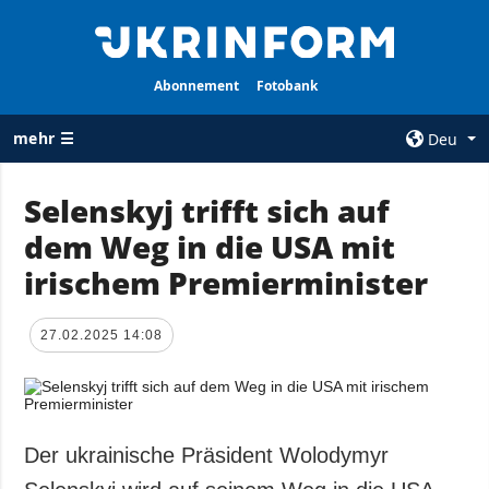
Abonnement
Fotobank
mehr ☰
Deu
×
Selenskyj trifft sich auf
dem Weg in die USA mit
ALLE
AGENTUR
RUBRIKEN
irischem Premierminister
Über uns
Krieg
Kontakte
Wiederaufbau
27.02.2025 14:08
services
der Ukraine
Politik zur
Politik
Vertraulichkeit
und zum Schutz
Wirtschaft
personenbezogener
Der ukrainische Präsident Wolodymyr
Militär
Daten