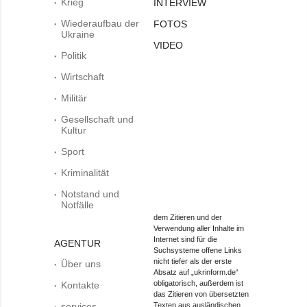
Krieg
INTERVIEW
Wiederaufbau der
FOTOS
Ukraine
VIDEO
Politik
Wirtschaft
Militär
Gesellschaft und
Kultur
Sport
Kriminalität
Notstand und
Notfälle
dem Zitieren und der
Verwendung aller Inhalte im
Internet sind für die
AGENTUR
Suchsysteme offene Links
nicht tiefer als der erste
Über uns
Absatz auf „ukrinform.de“
obligatorisch, außerdem ist
Kontakte
das Zitieren von übersetzten
services
Texten aus ausländischen