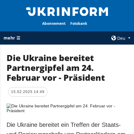
Abonnement
Fotobank
mehr ☰
Deu
×
Die Ukraine bereitet
Partnergipfel am 24.
ALLE
AGENTUR
RUBRIKEN
Februar vor - Präsident
Über uns
Krieg
Kontakte
Wiederaufbau
15.02.2025 14:49
services
der Ukraine
Politik zur
Politik
Vertraulichkeit
und zum Schutz
Wirtschaft
personenbezogener
Die Ukraine bereitet ein Treffen der Staats-
Militär
Daten