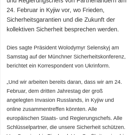
und Regierungschefs von Partnerländern am
Gesellschaft und
24. Februar in Kyjiw vor, wo Frieden,
Kultur
Sicherheitsgarantien und die Zukunft der
Sport
kollektiven Sicherheit besprechen werden.
Kriminalität
Notstand und
Notfälle
Dies sagte Präsident Wolodymyr Selenskyj am
Samstag auf der Münchner Sicherheitskonferenz,
ZUSÄTZLICH
LEISTUNGEN
berichtet ein Korrespondent von Ukrinform.
Veröffentlichungen
Abonnement
Interview
Fotobank
„Und wir arbeiten bereits daran, dass wir am 24.
Fotos
Februar, dem dritten Jahrestag der groß
Video
angelegten Invasion Russlands, in Kyjiw und
online zusammentreffen könnten. Alle
europäischen Staats- und Regierungschefs. Alle
Schlüsselpartner, die unsere Sicherheit schützen.