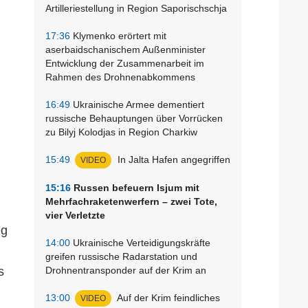
Artilleriestellung in Region Saporischschja
17:36
Klymenko erörtert mit
aserbaidschanischem Außenminister
Entwicklung der Zusammenarbeit im
Rahmen des Drohnenabkommens
16:49
Ukrainische Armee dementiert
russische Behauptungen über Vorrücken
zu Bilyj Kolodjas in Region Charkiw
15:49
In Jalta Hafen angegriffen
VIDEO
15:16
Russen befeuern Isjum mit
Mehrfachraketenwerfern – zwei Tote,
vier Verletzte
eg
14:00
Ukrainische Verteidigungskräfte
greifen russische Radarstation und
s
Drohnentransponder auf der Krim an
13:00
Auf der Krim feindliches
VIDEO