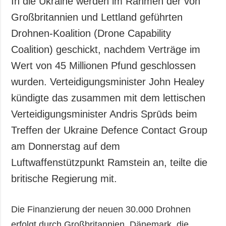
In die Ukraine werden im Rahmen der von
Gesellschaft und
Großbritannien und Lettland geführten
Kultur
Drohnen-Koalition (Drone Capability
Sport
Coalition) geschickt, nachdem Verträge im
Kriminalität
Wert von 45 Millionen Pfund geschlossen
Notstand und
Notfälle
wurden. Verteidigungsminister John Healey
kündigte das zusammen mit dem lettischen
ZUSÄTZLICH
LEISTUNGEN
Veröffentlichungen
Abonnement
Verteidigungsminister Andris Sprūds beim
Interview
Fotobank
Treffen der Ukraine Defence Contact Group
Fotos
am Donnerstag auf dem
Video
Luftwaffenstützpunkt Ramstein an, teilte die
britische Regierung mit.
Die Finanzierung der neuen 30.000 Drohnen
erfolgt durch Großbritannien, Dänemark, die