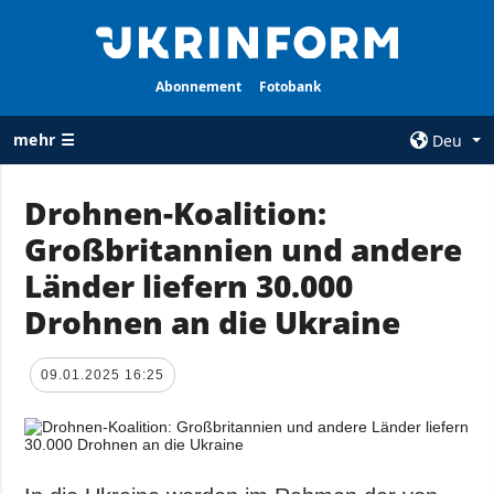
Abonnement
Fotobank
mehr ☰
Deu
×
Drohnen-Koalition:
Großbritannien und andere
ALLE
AGENTUR
RUBRIKEN
Länder liefern 30.000
Über uns
Krieg
Drohnen an die Ukraine
Kontakte
Wiederaufbau
services
der Ukraine
09.01.2025 16:25
Politik zur
Politik
Vertraulichkeit
und zum Schutz
Wirtschaft
personenbezogener
Militär
Daten