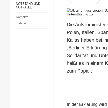
Gesellschaft und Kultur
NOTSTAND UND
NOTFÄLLE
Sport
Kontakte
Kriminalität
mehr
»
Die Außenminister 
Notstand und Notfälle
Polen, Italien, Sp
Kallas haben bei i
„Berliner Erklärun
Solidarität und Unt
heißt es in einem
zum Papier.
In der Erklärung wir