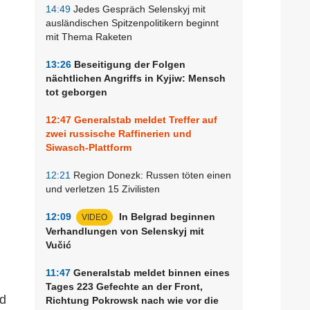
14:49
Jedes Gespräch Selenskyj mit
ausländischen Spitzenpolitikern beginnt
mit Thema Raketen
13:26
Beseitigung der Folgen
nächtlichen Angriffs in Kyjiw: Mensch
tot geborgen
12:47
Generalstab meldet Treffer auf
zwei russische Raffinerien und
Siwasch-Plattform
12:21
Region Donezk: Russen töten einen
und verletzen 15 Zivilisten
12:09
In Belgrad beginnen
VIDEO
Verhandlungen von Selenskyj mit
Vučić
11:47
Generalstab meldet binnen eines
Tages 223 Gefechte an der Front,
nd
Richtung Pokrowsk nach wie vor die