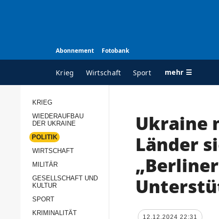
Abonnement
Fotobank
mehr ☰
Krieg
Wirtschaft
Sport
KRIEG
Ukraine 
WIEDERAUFBAU
ALLE RUBRIKEN
A
DER UKRAINE
Krieg
Ü
Länder s
POLITIK
Wiederaufbau der
K
WIRTSCHAFT
„Berline
Ukraine
MILITÄR
s
Politik
Unterstü
GESELLSCHAFT UND
P
KULTUR
Wirtschaft
u
SPORT
p
Militär
KRIMINALITÄT
D
12.12.2024 22:31