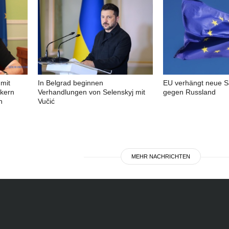
mit
In Belgrad beginnen
EU verhängt neue S
ikern
Verhandlungen von Selenskyj mit
gegen Russland
n
Vučić
MEHR NACHRICHTEN