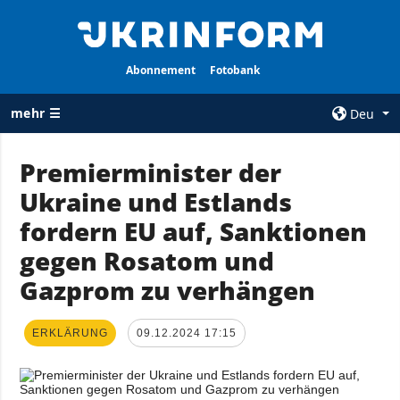
Abonnement
Fotobank
mehr ☰
Deu
×
Premierminister der
Ukraine und Estlands
ALLE
AGENTUR
RUBRIKEN
fordern EU auf, Sanktionen
Über uns
Krieg
gegen Rosatom und
Kontakte
Wiederaufbau
Gazprom zu verhängen
services
der Ukraine
Politik zur
Politik
Vertraulichkeit
ERKLÄRUNG
09.12.2024 17:15
und zum Schutz
Wirtschaft
personenbezogener
Militär
Daten