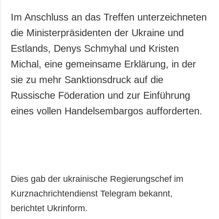
Gesellschaft und
Kultur
Im Anschluss an das Treffen unterzeichneten
Sport
die Ministerpräsidenten der Ukraine und
Kriminalität
Estlands, Denys Schmyhal und Kristen
Notstand und
Michal, eine gemeinsame Erklärung, in der
Notfälle
sie zu mehr Sanktionsdruck auf die
Russische Föderation und zur Einführung
ZUSÄTZLICH
LEISTUNGEN
Veröffentlichungen
Abonnement
eines vollen Handelsembargos aufforderten.
Interview
Fotobank
Fotos
Video
Dies gab der ukrainische Regierungschef im
Kurznachrichtendienst Telegram bekannt,
berichtet Ukrinform.