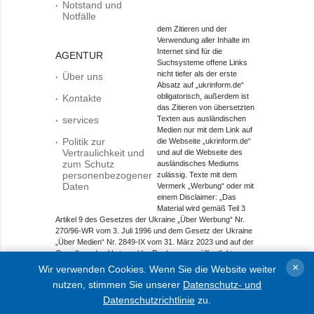
Notstand und
Notfälle
dem Zitieren und der
Verwendung aller Inhalte im
Internet sind für die
AGENTUR
Suchsysteme offene Links
nicht tiefer als der erste
Über uns
Absatz auf „ukrinform.de“
obligatorisch, außerdem ist
Kontakte
das Zitieren von übersetzten
services
Texten aus ausländischen
Medien nur mit dem Link auf
Politik zur
die Webseite „ukrinform.de“
Vertraulichkeit und
und auf die Webseite des
zum Schutz
ausländisches Mediums
personenbezogener
zulässig. Texte mit dem
Daten
Vermerk „Werbung“ oder mit
einem Disclaimer: „Das
Material wird gemäß Teil 3
Artikel 9 des Gesetzes der Ukraine „Über Werbung“ Nr.
270/96-WR vom 3. Juli 1996 und dem Gesetz der Ukraine
„Über Medien“ Nr. 2849-IX vom 31. März 2023 und auf der
Grundlage des Vertrags/der Rechnung veröffentlicht.
×
Wir verwenden Cookies. Wenn Sie die Website weiter
Objekt im Bereich Onlinemedien; Medien-ID R40-01421.
nutzen, stimmen Sie unserer
Datenschutz- und
© 2015-2026 Ukrinform. Alle Rechte sind geschützt.
Datenschutzrichtlinie
zu.