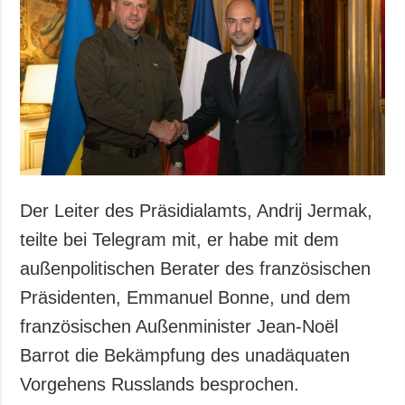
Gesellschaft und
Kultur
Sport
Kriminalität
Notstand und
Notfälle
ZUSÄTZLICH
LEISTUNGEN
Veröffentlichungen
Abonnement
Der Leiter des Präsidialamts, Andrij Jermak,
Interview
Fotobank
teilte bei Telegram mit, er habe mit dem
Fotos
außenpolitischen Berater des französischen
Video
Präsidenten, Emmanuel Bonne, und dem
französischen Außenminister Jean-Noël
Barrot die Bekämpfung des unadäquaten
Vorgehens Russlands besprochen.