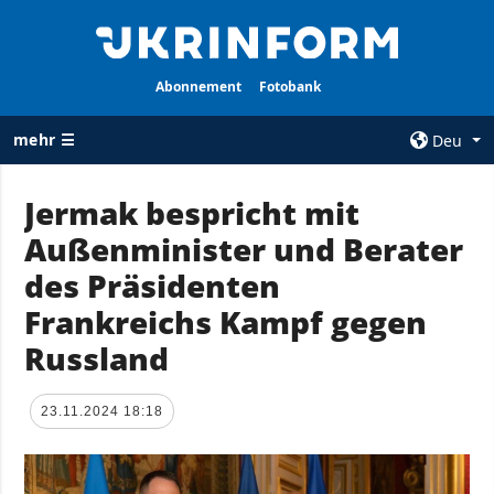
Abonnement
Fotobank
mehr ☰
Deu
×
Jermak bespricht mit
Außenminister und Berater
ALLE
AGENTUR
RUBRIKEN
des Präsidenten
Über uns
Krieg
Frankreichs Kampf gegen
Kontakte
Wiederaufbau
Russland
services
der Ukraine
Politik zur
Politik
Vertraulichkeit
23.11.2024 18:18
und zum Schutz
Wirtschaft
personenbezogener
Militär
Daten