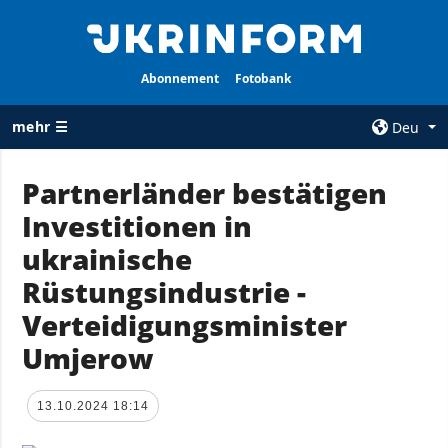
Abonnement
Fotobank
mehr ☰
Deu
×
Partnerländer bestätigen
Investitionen in
ALLE
AGENTUR
RUBRIKEN
ukrainische
Über uns
Krieg
Rüstungsindustrie -
Kontakte
Wiederaufbau
Verteidigungsminister
services
der Ukraine
Umjerow
Politik zur
Politik
Vertraulichkeit
und zum Schutz
Wirtschaft
13.10.2024 18:14
personenbezogener
Militär
Daten