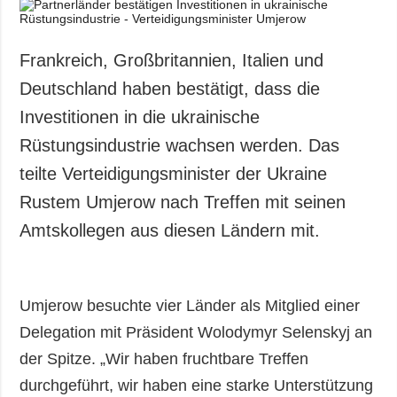
Gesellschaft und
Kultur
Sport
Frankreich, Großbritannien, Italien und
Kriminalität
Deutschland haben bestätigt, dass die
Notstand und
Investitionen in die ukrainische
Notfälle
Rüstungsindustrie wachsen werden. Das
ZUSÄTZLICH
LEISTUNGEN
teilte Verteidigungsminister der Ukraine
Veröffentlichungen
Abonnement
Rustem Umjerow nach Treffen mit seinen
Interview
Fotobank
Amtskollegen aus diesen Ländern mit.
Fotos
Video
Umjerow besuchte vier Länder als Mitglied einer
Delegation mit Präsident Wolodymyr Selenskyj an
der Spitze. „Wir haben fruchtbare Treffen
durchgeführt, wir haben eine starke Unterstützung